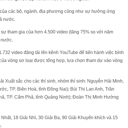
 của các bộ, ngành, địa phương cũng như sự hưởng ứng
cả nước.
ới sự tham gia của hơn 4.500 video (tăng 75% so với năm
ả nước.
 1.732 video đăng tải lên kênh YouTube để tiến hành việc bình
t của vòng sơ loại được tổng hợp, lựa chọn tham dự vào vòng
i Xuất sắc cho các thí sinh, nhóm thí sinh: Nguyễn Hải Minh,
 TP. Biên Hoà, tỉnh Đồng Nai); Bùi Thị Lan Anh, Trần
ả, TP. Cẩm Phả, tỉnh Quảng Ninh); Đoàn Thị Minh Hường
Nhất, 18 Giải Nhì, 30 Giải Ba, 90 Giải Khuyến khích và 15
.