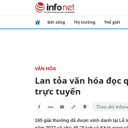
Đời sống
Thị trường
Thế giới
VĂN HÓA
Lan tỏa văn hóa đọc q
trực tuyến
165 giải thưởng đã được vinh danh tại Lễ tổ
năm 2022 có chủ đề "Sách và Khát vọng cố