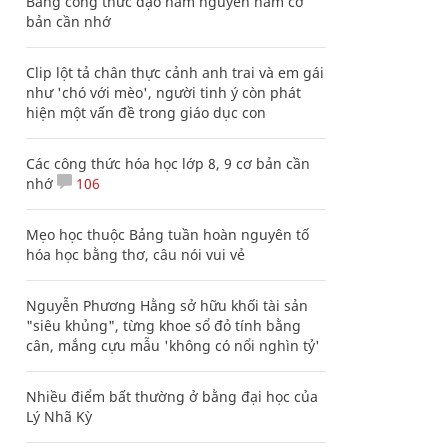
Bảng công thức đạo hàm nguyên hàm cơ
bản cần nhớ
Clip lột tả chân thực cảnh anh trai và em gái
như 'chó với mèo', người tinh ý còn phát
hiện một vấn đề trong giáo dục con
Các công thức hóa học lớp 8, 9 cơ bản cần
nhớ
106
Mẹo học thuộc Bảng tuần hoàn nguyên tố
hóa học bằng thơ, câu nói vui vẻ
Nguyễn Phương Hằng sở hữu khối tài sản
"siêu khủng", từng khoe sổ đỏ tính bằng
cân, mắng cựu mẫu 'không có nổi nghìn tỷ'
Nhiều điểm bất thường ở bằng đại học của
Lý Nhã Kỳ