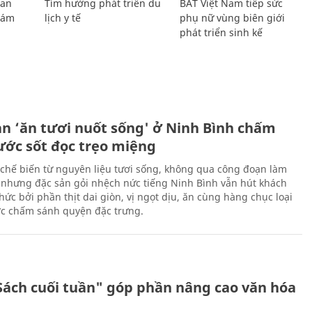
Lan
Tìm hướng phát triển du
BAT Việt Nam tiếp sức
Giám
lịch y tế
phụ nữ vùng biên giới
phát triển sinh kế
ản ‘ăn tươi nuốt sống' ở Ninh Bình chấm
nước sốt đọc trẹo miệng
chế biến từ nguyên liệu tươi sống, không qua công đoạn làm
 nhưng đặc sản gỏi nhệch nức tiếng Ninh Bình vẫn hút khách
ức bởi phần thịt dai giòn, vị ngọt dịu, ăn cùng hàng chục loại
ớc chấm sánh quyện đặc trưng.
Sách cuối tuần" góp phần nâng cao văn hóa