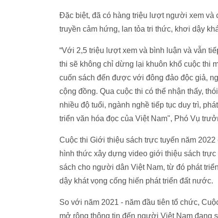
Đặc biệt, đã có hàng triệu lượt người xem và 
truyền cảm hứng, lan tỏa tri thức, khơi dậy kh
“Với 2,5 triệu lượt xem và bình luận và vẫn tiế
thi sẽ không chỉ dừng lại khuôn khổ cuộc thi 
cuốn sách đến được với đông đảo độc giả, n
cộng đồng. Qua cuộc thi có thể nhận thấy, th
nhiều độ tuổi, ngành nghề tiếp tục duy trì, ph
triển văn hóa đọc của Việt Nam", Phó Vụ trư
Cuộc thi Giới thiệu sách trực tuyến năm 202
hình thức xây dựng video giới thiệu sách trự
sách cho người dân Việt Nam, từ đó phát triển
dậy khát vọng cống hiến phát triển đất nước.
So với năm 2021 - năm đầu tiên tổ chức, Cuộc 
mở rộng thông tin đến người Việt Nam đang si