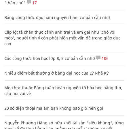
"thần chú"
17
Bảng công thức đạo hàm nguyên hàm cơ bản cần nhớ
Clip lột tả chân thực cảnh anh trai và em gái như 'chó với
mèo', người tinh ý còn phát hiện một vấn đề trong giáo dục
con
Các công thức hóa học lớp 8, 9 cơ bản cần nhớ
106
Nhiều điểm bất thường ở bằng đại học của Lý Nhã Kỳ
Mẹo học thuộc Bảng tuần hoàn nguyên tố hóa học bằng thơ,
câu nói vui vẻ
20 số điện thoại ma ám bạn không bao giờ nên gọi
Nguyễn Phương Hằng sở hữu khối tài sản "siêu khủng", từng
khoe sổ đỏ tính bằng cân, mắng cựu mẫu 'không có nổi