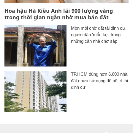
Hoa hậu Hà Kiều Anh lãi 900 lượng vàng
trong thời gian ngắn nhờ mua bán đất
Mòn mỏi chờ đất tái định cư,
người dân 'mắc kẹt' trong
những căn nhà chờ sập
TP.HCM dùng hơn 6.600 nhà
đất chưa sử dụng để bố trí tái
định cư