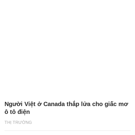
Người Việt ở Canada thắp lửa cho giấc mơ
ô tô điện
THỊ TRƯỜNG