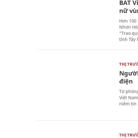
BAT V
nữ vù
Hơn 100 
Nhơn Hòa
“Trao qu
tỉnh Tây 
THỊ TRƯ
Người
điện
Từ phòng
Việt Nam 
niềm tin
THỊ TRƯ