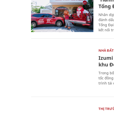
Tổng Đ
Nhân dịp
đánh dấu
Tổng Đại
kết nối t
NHÀ ĐẤT
Izumi 
khu Đ
Trong bố
tốc đồng
trình tái
THỊ TRƯ