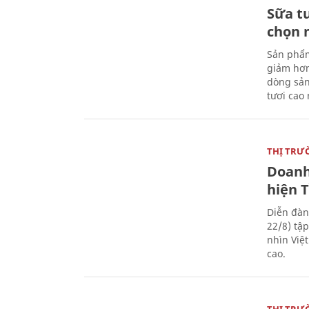
Sữa t
chọn 
Sản phẩm
giảm hơn
dòng sản
tươi cao
THỊ TRƯ
Doanh
hiện 
Diễn đàn
22/8) tậ
nhìn Việ
cao.