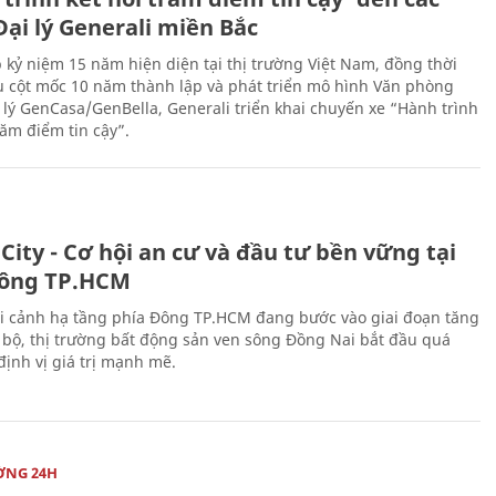
ại lý Generali miền Bắc
 kỷ niệm 15 năm hiện diện tại thị trường Việt Nam, đồng thời
 cột mốc 10 năm thành lập và phát triển mô hình Văn phòng
 lý GenCasa/GenBella, Generali triển khai chuyến xe “Hành trình
răm điểm tin cậy”.
City - Cơ hội an cư và đầu tư bền vững tại
ông TP.HCM
i cảnh hạ tầng phía Đông TP.HCM đang bước vào giai đoạn tăng
 bộ, thị trường bất động sản ven sông Đồng Nai bắt đầu quá
 định vị giá trị mạnh mẽ.
ỜNG 24H