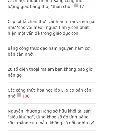
Cách học thuộc nhanh Bảng công thức
lượng giác bằng thơ, "thần chú"
17
Clip lột tả chân thực cảnh anh trai và em gái
như 'chó với mèo', người tinh ý còn phát
hiện một vấn đề trong giáo dục con
Bảng công thức đạo hàm nguyên hàm cơ
bản cần nhớ
20 số điện thoại ma ám bạn không bao giờ
nên gọi
Các công thức hóa học lớp 8, 9 cơ bản cần
nhớ
106
Nguyễn Phương Hằng sở hữu khối tài sản
"siêu khủng", từng khoe sổ đỏ tính bằng
cân, mắng cựu mẫu 'không có nổi nghìn tỷ'