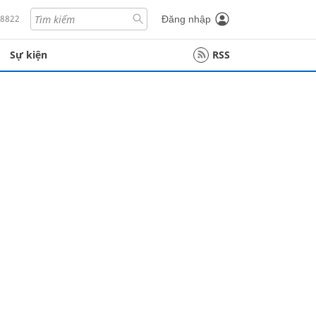
18822
Đăng nhập
Sự kiện
RSS