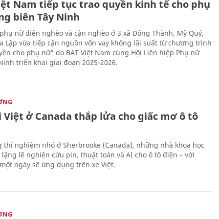
iệt Nam tiếp tục trao quyền kinh tế cho phụ
ng biên Tây Ninh
phụ nữ diện nghèo và cận nghèo ở 3 xã Đông Thành, Mỹ Quý,
 Lập vừa tiếp cận nguồn vốn vay không lãi suất từ chương trình
yền cho phụ nữ” do BAT Việt Nam cùng Hội Liên hiệp Phụ nữ
Ninh triển khai giai đoạn 2025-2026.
ỜNG
 Việt ở Canada thắp lửa cho giấc mơ ô tô
 thí nghiệm nhỏ ở Sherbrooke (Canada), những nhà khoa học
lặng lẽ nghiên cứu pin, thuật toán và AI cho ô tô điện – với
 một ngày sẽ ứng dụng trên xe Việt.
ỜNG