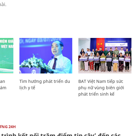
Lan
Tìm hướng phát triển du
BAT Việt Nam tiếp sức
Giám
lịch y tế
phụ nữ vùng biên giới
phát triển sinh kế
ỜNG 24H
trình kết nối trăm điểm tin cậy’ đến các