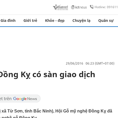
Hotline: 09161
Gia đình
Giới trẻ
Khỏe - đẹp
Chuyện lạ
Quân sự
29/06/2016 06:23 (GMT+07:00)
Đồng Kỵ có sàn giao dịch
hị xã Từ Sơn, tỉnh Bắc Ninh), Hội Gỗ mỹ nghệ Đồng Kỵ đã
ng nghề gỗ Đồng Kỵ.