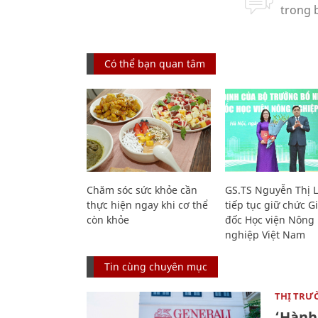
Có thể bạn quan tâm
Chăm sóc sức khỏe cần
GS.TS Nguyễn Thị 
thực hiện ngay khi cơ thể
tiếp tục giữ chức 
còn khỏe
đốc Học viện Nông
nghiệp Việt Nam
Tin cùng chuyên mục
THỊ TRƯ
‘Hành 