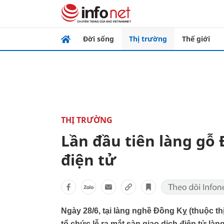
Đời sống
Thị trường
Thế giới
THỊ TRƯỜNG
Lần đầu tiên làng gỗ 
điện tử
Ngày 28/6, tại làng nghề Đồng Kỵ (thuộc t
tổ chức lễ ra mắt sàn giao dịch điện tử là