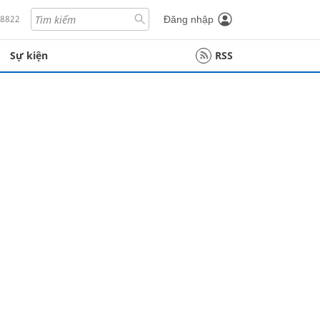
18822
Đăng nhập
Sự kiện
RSS