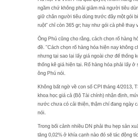
ngầm chứ không phải giảm mà người tiêu dùng 
giữ chân người tiêu dùng trước đây một gói bi
ruột" chỉ còn 365 gr; hay như gói cà phê thay vì
Ông Phú cũng cho rằng, cách chọn rổ hàng hó
đề. "Cách chọn rổ hàng hóa hiện nay không ch
nhưng tại sao lại lấy giá ngoài chợ để thống k
thống kê giá hiện tại. Rổ hàng hóa phải lấy ở s
ông Phú nói.
Không bất ngờ về con số CPI tháng 4/2013, 
khoa học giá cả (Bộ Tài chính) nhận định, mức
nước chưa có cải thiện, thậm chí đang ngày cà
nói.
Trong bối cảnh nhiều DN phải thu hẹp sản xuất
tăng 0,02% ở khía cạnh nào đó sẽ tác động tí