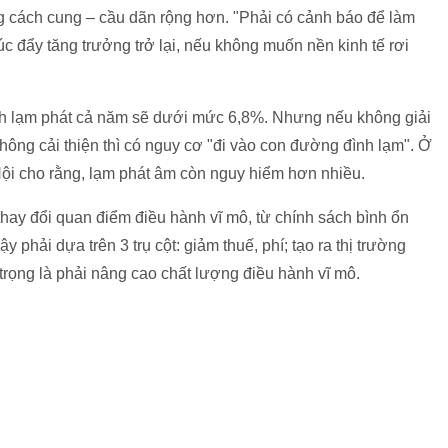
ng cách cung – cầu dãn rộng hơn. "Phải có cảnh báo để làm
c đẩy tăng trưởng trở lại, nếu không muốn nền kinh tế rơi
ịnh lạm phát cả năm sẽ dưới mức 6,8%. Nhưng nếu không giải
ông cải thiện thì có nguy cơ "đi vào con đường đình lạm". Ở
 Nội cho rằng, lạm phát âm còn nguy hiểm hơn nhiều.
thay đổi quan điểm điều hành vĩ mô, từ chính sách bình ổn
 phải dựa trên 3 trụ cột: giảm thuế, phí; tạo ra thị trường
 trọng là phải nâng cao chất lượng điều hành vĩ mô.