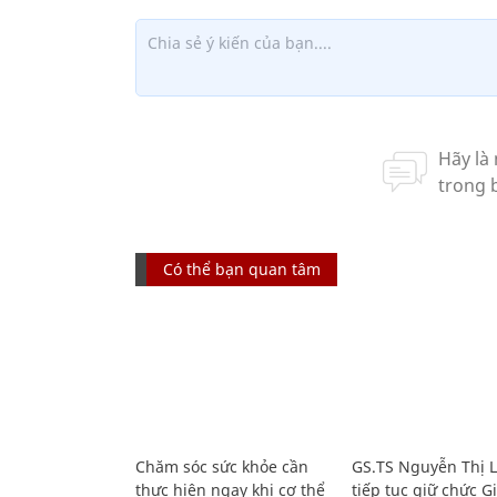
Có thể bạn quan tâm
Chăm sóc sức khỏe cần
GS.TS Nguyễn Thị 
thực hiện ngay khi cơ thể
tiếp tục giữ chức 