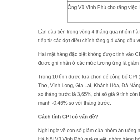
Ông Vũ Vinh Phú cho rằng việc l
Lần đầu tiên trong vòng 4 tháng qua nhóm hàn
tiếp từ các đợt điều chỉnh tăng giá xăng dầu 
Hai mặt hàng đặc biệt không được tính vào CPI
được ghi nhận ở các mức tương ứng là giảm 
Trong 10 tỉnh được lựa chọn để công bố CPI 
Thơ, Vĩnh Long, Gia Lai, Khánh Hòa, Đà Nẵng
so tháng trước là 3,65%, chỉ số giá 9 tỉnh cò
mạnh -0,46% so với tháng trước.
Cách tính CPI có vấn đề?
Nghi ngờ về con số giảm của nhóm ăn uống ngo
Hà Nội Vũ Vinh Phú quả quyết, nhóm hàng hóa