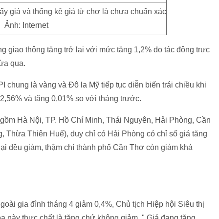
ấy giá và thống kê giá từ chợ là chưa chuẩn xác
Ảnh: Internet
g giao thông tăng trở lại với mức tăng 1,2% do tác động trực
vừa qua.
 chung là vàng và Đô la Mỹ tiếp tục diễn biến trái chiều khi
2,56% và tăng 0,01% so với tháng trước.
(gồm Hà Nội, TP. Hồ Chí Minh, Thái Nguyên, Hải Phòng, Cần
, Thừa Thiên Huế), duy chỉ có Hải Phòng có chỉ số giá tăng
n lại đều giảm, thậm chí thành phố Cần Thơ còn giảm khá
ài gia đình tháng 4 giảm 0,4%, Chủ tịch Hiệp hội Siêu thị
 này thực chất là tăng chứ không giảm. " Giá đang tăng