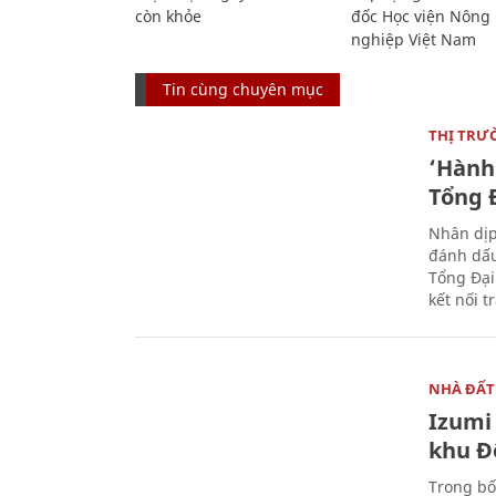
còn khỏe
đốc Học viện Nông
nghiệp Việt Nam
Tin cùng chuyên mục
THỊ TRƯ
‘Hành 
Tổng Đ
Nhân dịp
đánh dấu
Tổng Đại
kết nối t
NHÀ ĐẤT
Izumi 
khu Đ
Trong bố