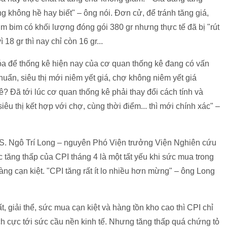
không hề hay biết" – ông nói. Đơn cử, để tránh tăng giá,
m bim có khối lượng đóng gói 380 gr nhưng thực tế đã bị "rút
 18 gr thì nay chỉ còn 16 gr...
a để thống kê hiện nay của cơ quan thống kê đang có vấn
uẩn, siêu thị mới niêm yết giá, chợ không niêm yết giá
ê? Đã tới lúc cơ quan thống kê phải thay đổi cách tính và
iêu thị kết hợp với chợ, cùng thời điểm... thì mới chính xác" –
TS. Ngô Trí Long – nguyên Phó Viện trưởng Viện Nghiên cứu
 tăng thấp của CPI tháng 4 là một tất yếu khi sức mua trong
ng cạn kiệt. "CPI tăng rất ít lo nhiều hơn mừng" – ông Long
, giải thể, sức mua cạn kiệt và hàng tồn kho cao thì CPI chỉ
ch cực tới sức cầu nền kinh tế. Nhưng tăng thấp quá chứng tỏ