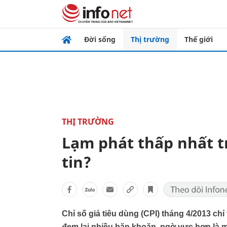
Đời sống
Thị trường
Thế giới
THỊ TRƯỜNG
Lạm phát thấp nhất 
tin?
Chỉ số giá tiêu dùng (CPI) tháng 4/2013 ch
đem lại nhiều băn khoăn, ngờ vực hơn là 