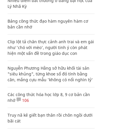
Nhiều điểm bất thường ở bằng đại học của
Lý Nhã Kỳ
Bảng công thức đạo hàm nguyên hàm cơ
bản cần nhớ
Clip lột tả chân thực cảnh anh trai và em gái
như 'chó với mèo', người tinh ý còn phát
hiện một vấn đề trong giáo dục con
Nguyễn Phương Hằng sở hữu khối tài sản
"siêu khủng", từng khoe sổ đỏ tính bằng
cân, mắng cựu mẫu 'không có nổi nghìn tỷ'
Các công thức hóa học lớp 8, 9 cơ bản cần
nhớ
106
Truy nã kẻ giết bạn thân rồi chôn ngồi dưới
bãi cát