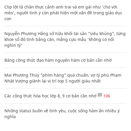
Clip lột tả chân thực cảnh anh trai và em gái như 'chó với
mèo', người tinh ý còn phát hiện một vấn đề trong giáo dục
con
Nguyễn Phương Hằng sở hữu khối tài sản "siêu khủng", từng
khoe sổ đỏ tính bằng cân, mắng cựu mẫu 'không có nổi
nghìn tỷ'
Bảng công thức đạo hàm nguyên hàm cơ bản cần nhớ
Mai Phương Thúy "phím hàng" quá chuẩn, vợ tỷ phú Phạm
Nhật Vượng giành lại vị trí top 5 người giàu nhất
Các công thức hóa học lớp 8, 9 cơ bản cần nhớ
106
Những status buồn về tình yêu, cuộc sống hàm ẩn nhiều ý
nghĩa