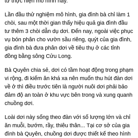
tư thực hiện mô hình này.
Lần đầu thử nghiệm mô hình, gia đình bà chỉ làm 1
chòi, sau một thời gian thấy hiệu quả gia đình đầu
tư thêm 3 chòi dẫn dụ dơi. Đến nay, ngoài việc phục
vụ bón phân cho vườn sầu riêng, quýt của gia đình,
gia đình bà đưa phân dơi về tiêu thụ ở các tỉnh
đồng bằng sông Cửu Long.
Bà Quyên chia sẻ, dơi có tầm hoạt động trong phạm
vi rộng, đi kiếm ăn khá xa nên muốn thu hút đàn dơi
về ở thì điều trước tiên là người nuôi dơi phải bảo
đảm độ an toàn ở khu vực bên trong và xung quanh
chuồng dơi.
Loài dơi này sống theo đàn với số lượng lớn và chỉ
ăn muỗi, bướm, rầy, thiêu thân... Tại cơ sở của gia
đình bà Quyên, chuồng dơi được thiết kế theo hình