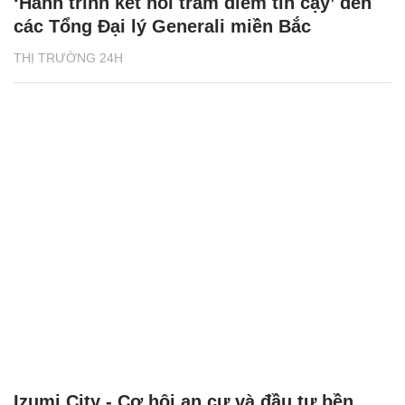
‘Hành trình kết nối trăm điểm tin cậy’ đến
các Tổng Đại lý Generali miền Bắc
THỊ TRƯỜNG 24H
Izumi City - Cơ hội an cư và đầu tư bền