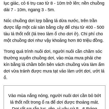
lục giác, có 6 trụ cao từ 8 - 10m trở lên; nền chuồng
dài 7 - 10m, ngang 3 - 5m.
Nóc chuồng dơi lợp bằng lá dừa nước, trên trần
được lắp một cái sàn bằng cây để chịu từ 400 - 500
tàu lá thốt nốt (lá treo làm ổ cho dơi ở). Chi phí cho
một chuồng dơi như vậy khoảng hơn 80 triệu đồng.
Trong quá trình nuôi dơi, người nuôi cần chăm sóc
thường xuyên chuồng dơi, vào mùa mưa phải che
kín bằng lá chầm bốn bên vách chuồng vừa làm ấm
dơi vừa tránh được mưa tạt vào làm ướt dơi, ướt lá
ổ.
Vào mùa nắng nóng, người nuôi dơi cần bỏ bớt
lá thốt nốt trong ổ ra để dơi được thoáng mát.
Dơi rất sợ rắn lục, rệp, vì vậy cứ 5 - 6 tháng