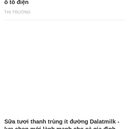
ô tô điện
THỊ TRƯỜNG
Sữa tươi thanh trùng ít đường Dalatmilk -
lựa chọn mới lành mạnh cho cả gia đình