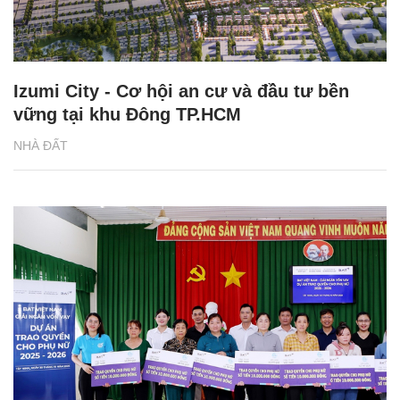
Izumi City - Cơ hội an cư và đầu tư bền
vững tại khu Đông TP.HCM
NHÀ ĐẤT