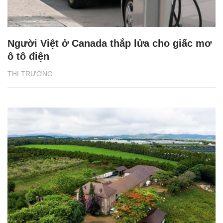
Người Việt ở Canada thắp lửa cho giấc mơ
ô tô điện
THỊ TRƯỜNG