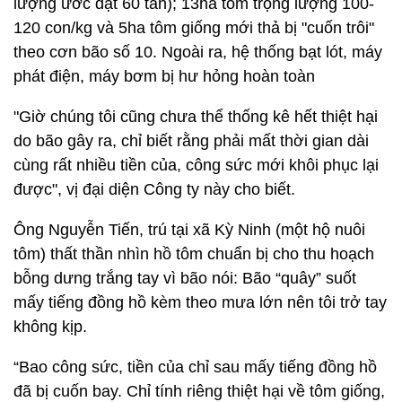
lượng ước đạt 60 tấn); 13ha tôm trọng lượng 100-
120 con/kg và 5ha tôm giống mới thả bị "cuốn trôi"
theo cơn bão số 10. Ngoài ra, hệ thống bạt lót, máy
phát điện, máy bơm bị hư hỏng hoàn toàn
"Giờ chúng tôi cũng chưa thể thống kê hết thiệt hại
do bão gây ra, chỉ biết rằng phải mất thời gian dài
cùng rất nhiều tiền của, công sức mới khôi phục lại
được", vị đại diện Công ty này cho biết.
Ông Nguyễn Tiến, trú tại xã Kỳ Ninh (một hộ nuôi
tôm) thất thần nhìn hồ tôm chuẩn bị cho thu hoạch
bỗng dưng trắng tay vì bão nói: Bão “quây” suốt
mấy tiếng đồng hồ kèm theo mưa lớn nên tôi trở tay
không kịp.
“Bao công sức, tiền của chỉ sau mấy tiếng đồng hồ
đã bị cuốn bay. Chỉ tính riêng thiệt hại về tôm giống,