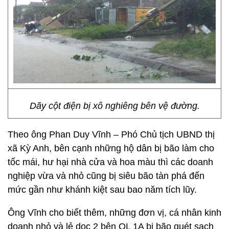
Dãy cột điện bị xô nghiêng bên vệ đường.
Theo ông Phan Duy Vĩnh – Phó Chủ tịch UBND thị
xã Kỳ Anh, bên cạnh những hộ dân bị bão làm cho
tốc mái, hư hại nhà cửa và hoa màu thì các doanh
nghiệp vừa và nhỏ cũng bị siêu bão tàn phá đến
mức gần như khánh kiệt sau bao năm tích lũy.
Ông Vĩnh cho biết thêm, những đơn vị, cá nhân kinh
doanh nhỏ và lẻ dọc 2 bên QL 1A bị bão quét sạch