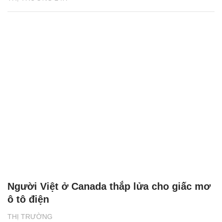
Người Việt ở Canada thắp lửa cho giấc mơ
ô tô điện
THỊ TRƯỜNG