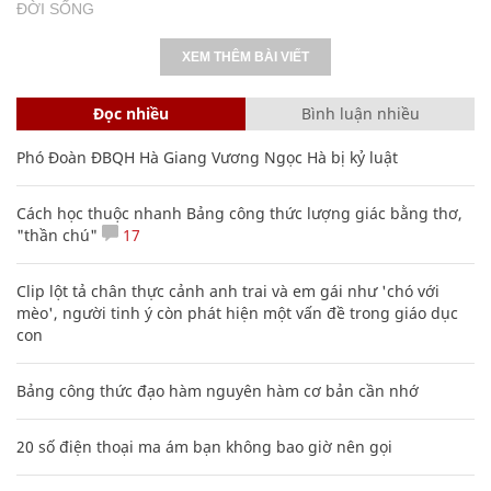
ĐỜI SỐNG
XEM THÊM BÀI VIẾT
Đọc nhiều
Bình luận nhiều
Phó Đoàn ĐBQH Hà Giang Vương Ngọc Hà bị kỷ luật
Cách học thuộc nhanh Bảng công thức lượng giác bằng thơ,
"thần chú"
17
Clip lột tả chân thực cảnh anh trai và em gái như 'chó với
mèo', người tinh ý còn phát hiện một vấn đề trong giáo dục
con
Bảng công thức đạo hàm nguyên hàm cơ bản cần nhớ
20 số điện thoại ma ám bạn không bao giờ nên gọi