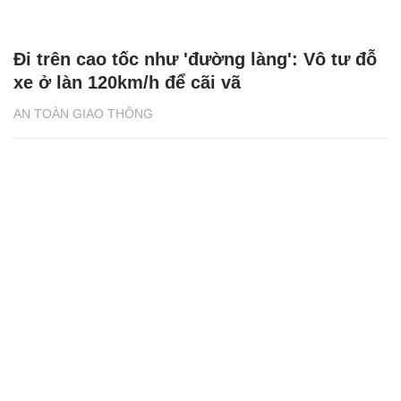
Đi trên cao tốc như 'đường làng': Vô tư đỗ
xe ở làn 120km/h để cãi vã
AN TOÀN GIAO THÔNG