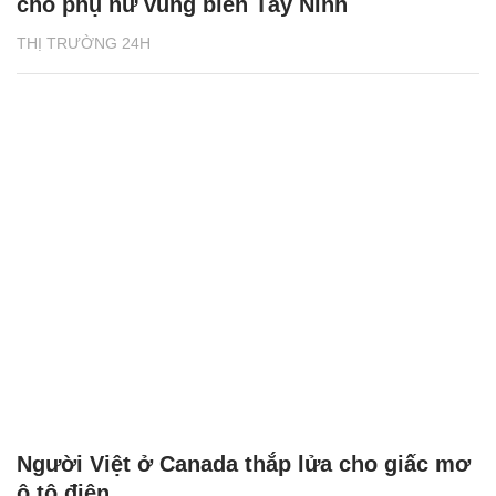
cho phụ nữ vùng biên Tây Ninh
THỊ TRƯỜNG 24H
Người Việt ở Canada thắp lửa cho giấc mơ
ô tô điện