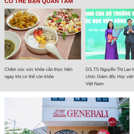
CÓ THỂ BẠN QUAN TÂM
Chăm sóc sức khỏe cần thực hiện
GS.TS Nguyễn Thị Lan ti
ngay khi cơ thể còn khỏe
chức Giám đốc Học viện
Việt Nam