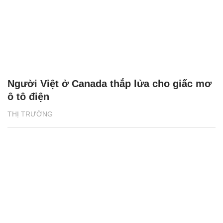
Người Việt ở Canada thắp lửa cho giấc mơ
ô tô điện
THỊ TRƯỜNG