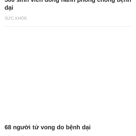
dại
SỨC KHỎE
68 người tử vong do bệnh dại