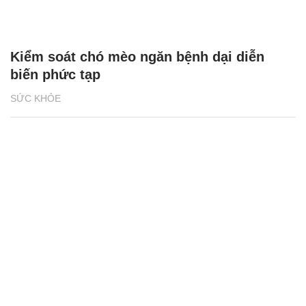
Kiểm soát chó mèo ngăn bệnh dại diễn
biến phức tạp
SỨC KHỎE