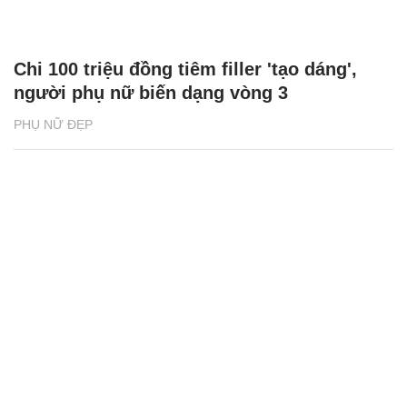
Chi 100 triệu đồng tiêm filler 'tạo dáng',
người phụ nữ biến dạng vòng 3
PHỤ NỮ ĐẸP