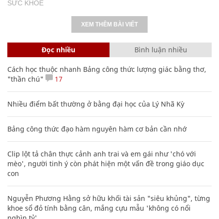
SỨC KHỎE
XEM THÊM BÀI VIẾT
Đọc nhiều
Bình luận nhiều
Cách học thuộc nhanh Bảng công thức lượng giác bằng thơ,
"thần chú"
17
Nhiều điểm bất thường ở bằng đại học của Lý Nhã Kỳ
Bảng công thức đạo hàm nguyên hàm cơ bản cần nhớ
Clip lột tả chân thực cảnh anh trai và em gái như 'chó với
mèo', người tinh ý còn phát hiện một vấn đề trong giáo dục
con
Nguyễn Phương Hằng sở hữu khối tài sản "siêu khủng", từng
khoe sổ đỏ tính bằng cân, mắng cựu mẫu 'không có nổi
nghìn tỷ'