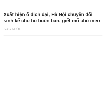
Xuất hiện ổ dịch dại, Hà Nội chuyển đổi
sinh kế cho hộ buôn bán, giết mổ chó mèo
SỨC KHỎE