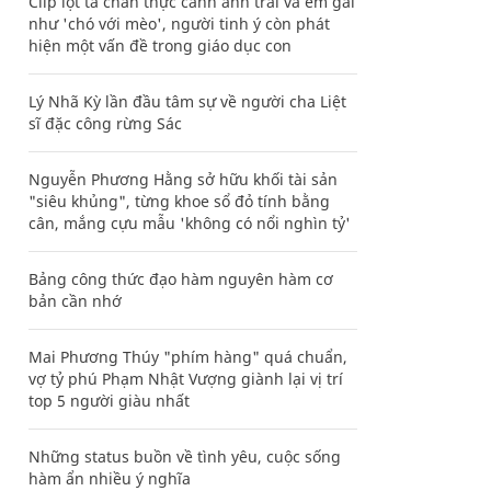
Clip lột tả chân thực cảnh anh trai và em gái
như 'chó với mèo', người tinh ý còn phát
hiện một vấn đề trong giáo dục con
Lý Nhã Kỳ lần đầu tâm sự về người cha Liệt
sĩ đặc công rừng Sác
Nguyễn Phương Hằng sở hữu khối tài sản
"siêu khủng", từng khoe sổ đỏ tính bằng
cân, mắng cựu mẫu 'không có nổi nghìn tỷ'
Bảng công thức đạo hàm nguyên hàm cơ
bản cần nhớ
Mai Phương Thúy "phím hàng" quá chuẩn,
vợ tỷ phú Phạm Nhật Vượng giành lại vị trí
top 5 người giàu nhất
Những status buồn về tình yêu, cuộc sống
hàm ẩn nhiều ý nghĩa