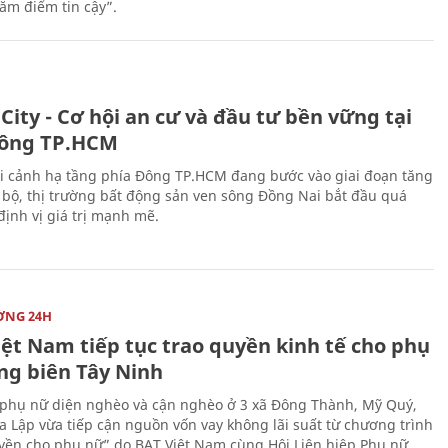
răm điểm tin cậy”.
City - Cơ hội an cư và đầu tư bền vững tại
ông TP.HCM
i cảnh hạ tầng phía Đông TP.HCM đang bước vào giai đoạn tăng
 bộ, thị trường bất động sản ven sông Đồng Nai bắt đầu quá
 định vị giá trị mạnh mẽ.
ỜNG 24H
iệt Nam tiếp tục trao quyền kinh tế cho phụ
ng biên Tây Ninh
phụ nữ diện nghèo và cận nghèo ở 3 xã Đông Thành, Mỹ Quý,
 Lập vừa tiếp cận nguồn vốn vay không lãi suất từ chương trình
yền cho phụ nữ” do BAT Việt Nam cùng Hội Liên hiệp Phụ nữ