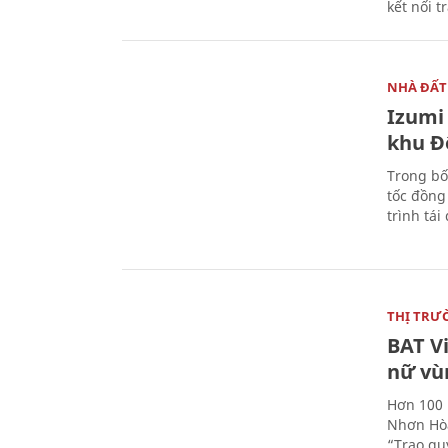
kết nối t
NHÀ ĐẤT
Izumi 
khu Đ
Trong bố
tốc đồng
trình tái
THỊ TRƯ
BAT V
nữ vù
Hơn 100 
Nhơn Hòa
“Trao qu