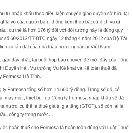
ầu tư nhập khẩu theo điều kiện chuyển giao quyền sở hữu tại
ghĩa vụ của người bán, không kèm theo bất cứ dịch vụ gì
hầu, cụ thể là hơn 176 tỷ đối với đối tượng này là đúng quy
 tư số 60/2012/TT-BTC ngày 12 tháng 4 năm 2012 của Bộ Tài
ịch vụ lắp đặt của nhà thầu nước ngoài tại Việt Nam.
 gần đây nhất, tại buổi họp báo chuyên đề mới đây của Tổng
Thị Duyên Hải, Vụ trưởng Vụ Kê khai và Kế toán thuế đã
ty Formosa Hà Tĩnh.
 ty Formosa tổng số hơn 14.600 tỷ đồng. Trong số đó, có
u, máy móc, thiết bị... do Công ty Formosa nhập khẩu về đã
ước, cụ thể là thuế giá trị gia tăng (GTGT), số còn lại là
hầu, công ty trong nước…
việc hoàn thuế cho Formosa là hoàn toàn đúng với Luật Thuế