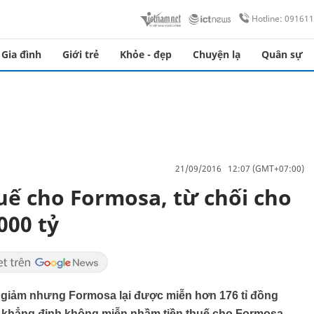
Hotline: 09161
Gia đình
Giới trẻ
Khỏe - đẹp
Chuyện lạ
Quân sự
21/09/2016 12:07 (GMT+07:00)
ế cho Formosa, từ chối cho
000 tỷ
giảm nhưng Formosa lại được miễn hơn 176 tỉ đồng
ẫn khẳng định không miễn nhầm tiền thuế cho Formosa.