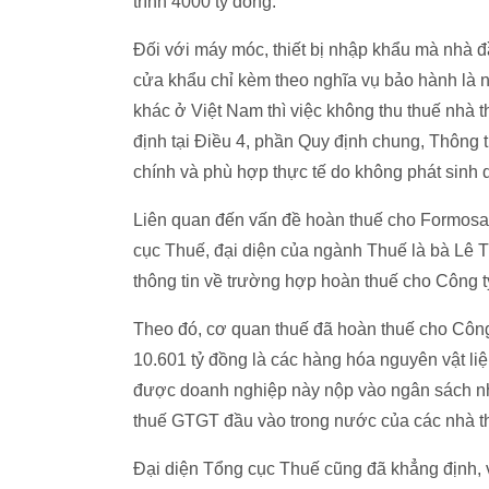
trình 4000 tỷ đồng.
Đối với máy móc, thiết bị nhập khẩu mà nhà đ
cửa khẩu chỉ kèm theo nghĩa vụ bảo hành là n
khác ở Việt Nam thì việc không thu thuế nhà t
định tại Điều 4, phần Quy định chung, Thông
chính và phù hợp thực tế do không phát sinh d
Liên quan đến vấn đề hoàn thuế cho Formosa,
cục Thuế, đại diện của ngành Thuế là bà Lê 
thông tin về trường hợp hoàn thuế cho Công 
Theo đó, cơ quan thuế đã hoàn thuế cho Công
10.601 tỷ đồng là các hàng hóa nguyên vật liệ
được doanh nghiệp này nộp vào ngân sách nhà n
thuế GTGT đầu vào trong nước của các nhà t
Đại diện Tổng cục Thuế cũng đã khẳng định, 