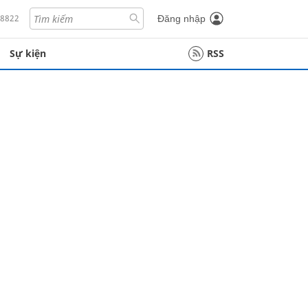
18822
Đăng nhập
Sự kiện
RSS