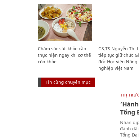
Chăm sóc sức khỏe cần
GS.TS Nguyễn Thị 
thực hiện ngay khi cơ thể
tiếp tục giữ chức 
còn khỏe
đốc Học viện Nông
nghiệp Việt Nam
Tin cùng chuyên mục
THỊ TRƯ
‘Hành 
Tổng Đ
Nhân dịp
đánh dấu
Tổng Đại