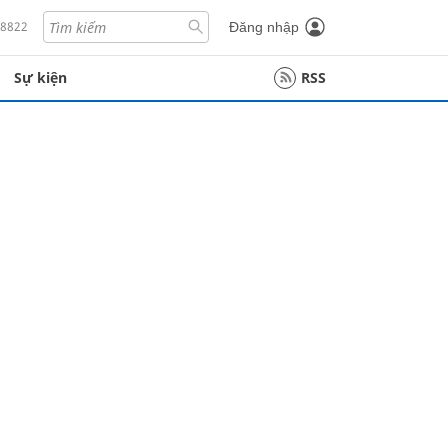
18822
Đăng nhập
Sự kiện
RSS