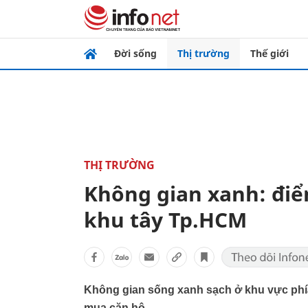
Đời sống
Thị trường
Thế giới
THỊ TRƯỜNG
Không gian xanh: điể
khu tây Tp.HCM
Không gian sống xanh sạch ở khu vực phía
mua căn hộ