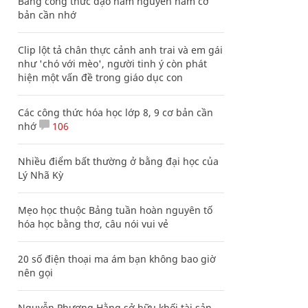
Bảng công thức đạo hàm nguyên hàm cơ
bản cần nhớ
Clip lột tả chân thực cảnh anh trai và em gái
như 'chó với mèo', người tinh ý còn phát
hiện một vấn đề trong giáo dục con
Các công thức hóa học lớp 8, 9 cơ bản cần
nhớ
106
Nhiều điểm bất thường ở bằng đại học của
Lý Nhã Kỳ
Mẹo học thuộc Bảng tuần hoàn nguyên tố
hóa học bằng thơ, câu nói vui vẻ
20 số điện thoại ma ám bạn không bao giờ
nên gọi
Nguyễn Phương Hằng sở hữu khối tài sản