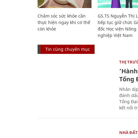
Chăm sóc sức khỏe cần
GS.TS Nguyễn Thị 
thực hiện ngay khi cơ thể
tiếp tục giữ chức 
còn khỏe
đốc Học viện Nông
nghiệp Việt Nam
Tin cùng chuyên mục
THỊ TRƯ
‘Hành 
Tổng Đ
Nhân dịp
đánh dấu
Tổng Đại
kết nối t
NHÀ ĐẤT