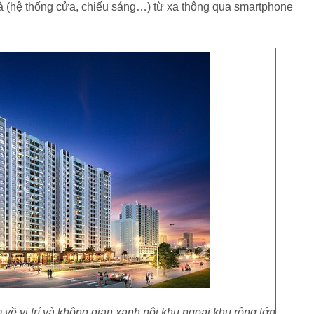
nhà (hệ thống cửa, chiếu sáng…) từ xa thông qua smartphone
ề vị trí và không gian xanh nội khu,ngoại khu rộng lớn