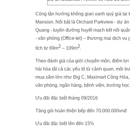
Cũng tận hưởng không gian xanh quý giá tại 
Mansion. Nổi bật là Orchard Parkview - dự á
Quang - tuyến đường huyết mạch kết nối quậ
- văn phòng (Office-tel) – thương mại dịch vụ
2
2
tích từ 69m
– 109m
.
Theo đánh giá của giới chuyên môn, điểm lợi 
hài hòa tất cả các yếu tố từ cảnh quan, môi trư
mua sắm lớn như Big C, Maximart Cộng Hòa,
văn phòng, ngân hàng, bệnh viện, trường học
Ưu đãi đặc biệt tháng 09/2016
Tặng gói hoàn thiện bếp đến 70.000.000vnđ
Ưu đãi đặc biệt lên đến 15%