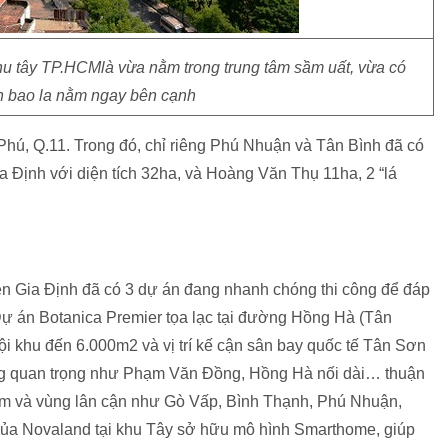
hu tây TP.HCMlà vừa nằm trong trung tâm sầm uất, vừa có
 bao la nằm ngay bên cạnh
Phú, Q.11. Trong đó, chỉ riêng Phú Nhuận và Tân Bình đã có
a Định với diện tích 32ha, và Hoàng Văn Thụ 11ha, 2 “lá
ên Gia Định đã có 3 dự án đang nhanh chóng thi công để đáp
Dự án
Botanica Premier tọa lạc tại đường Hồng Hà (Tân
ội khu đến 6.000m2 và vị trí kế cận sân bay quốc tế Tân Sơn
ông quan trọng như Phạm Văn Đồng, Hồng Hà nối dài… thuận
 tâm và vùng lân cận như Gò Vấp, Bình Thạnh, Phú Nhuận,
 của Novaland tại khu Tây sở hữu mô hình Smarthome, giúp