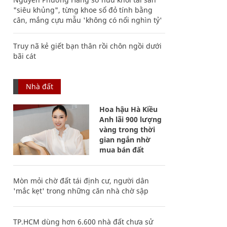
"siêu khủng", từng khoe sổ đỏ tính bằng
cân, mắng cựu mẫu 'không có nổi nghìn tỷ'
Truy nã kẻ giết bạn thân rồi chôn ngồi dưới
bãi cát
Nhà đất
Hoa hậu Hà Kiều
Anh lãi 900 lượng
vàng trong thời
gian ngắn nhờ
mua bán đất
Mòn mỏi chờ đất tái định cư, người dân
'mắc kẹt' trong những căn nhà chờ sập
TP.HCM dùng hơn 6.600 nhà đất chưa sử