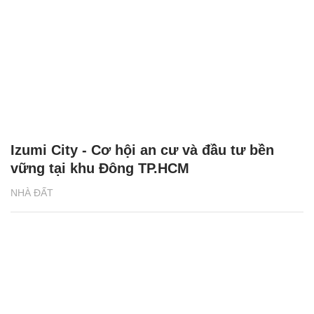
Izumi City - Cơ hội an cư và đầu tư bền
vững tại khu Đông TP.HCM
NHÀ ĐẤT