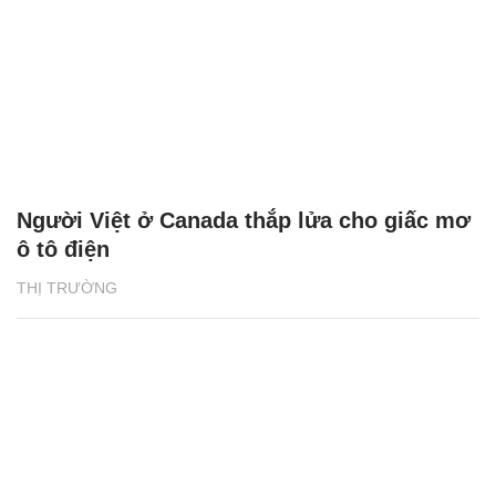
Người Việt ở Canada thắp lửa cho giấc mơ
ô tô điện
THỊ TRƯỜNG