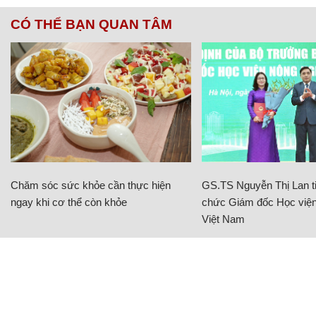
CÓ THỂ BẠN QUAN TÂM
Chăm sóc sức khỏe cần thực hiện
GS.TS Nguyễn Thị Lan ti
ngay khi cơ thể còn khỏe
chức Giám đốc Học viện
Việt Nam