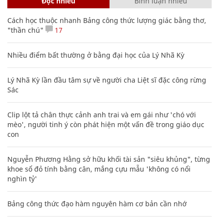
Đọc nhiều
Bình luận nhiều
Cách học thuộc nhanh Bảng công thức lượng giác bằng thơ,
"thần chú"
17
Nhiều điểm bất thường ở bằng đại học của Lý Nhã Kỳ
Lý Nhã Kỳ lần đầu tâm sự về người cha Liệt sĩ đặc công rừng
Sác
Clip lột tả chân thực cảnh anh trai và em gái như 'chó với
mèo', người tinh ý còn phát hiện một vấn đề trong giáo dục
con
Nguyễn Phương Hằng sở hữu khối tài sản "siêu khủng", từng
khoe sổ đỏ tính bằng cân, mắng cựu mẫu 'không có nổi
nghìn tỷ'
Bảng công thức đạo hàm nguyên hàm cơ bản cần nhớ