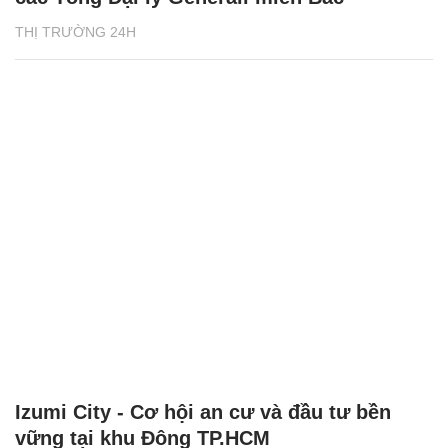
THỊ TRƯỜNG 24H
Izumi City - Cơ hội an cư và đầu tư bền
vững tại khu Đông TP.HCM