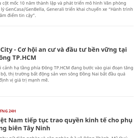
 cột mốc 10 năm thành lập và phát triển mô hình Văn phòng
 lý GenCasa/GenBella, Generali triển khai chuyến xe “Hành trình
răm điểm tin cậy”.
City - Cơ hội an cư và đầu tư bền vững tại
ông TP.HCM
i cảnh hạ tầng phía Đông TP.HCM đang bước vào giai đoạn tăng
 bộ, thị trường bất động sản ven sông Đồng Nai bắt đầu quá
 định vị giá trị mạnh mẽ.
ỜNG 24H
iệt Nam tiếp tục trao quyền kinh tế cho phụ
ng biên Tây Ninh