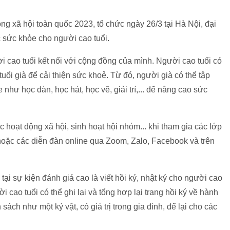
ng xã hội toàn quốc 2023, tổ chức ngày 26/3 tại Hà Nội, đại
 sức khỏe cho người cao tuổi.
 cao tuổi kết nối với cộng đồng của mình. Người cao tuổi có
tuổi già để cải thiện sức khoẻ. Từ đó, người già có thể tập
 như học đàn, học hát, học vẽ, giải trí,... để nâng cao sức
 hoạt động xã hội, sinh hoạt hội nhóm... khi tham gia các lớp
 hoặc các diễn đàn online qua Zoom, Zalo, Facebook và trên
ại sự kiện đánh giá cao là viết hồi ký, nhật ký cho người cao
i cao tuổi có thể ghi lại và tổng hợp lại trang hồi ký về hành
 sách như một kỷ vật, có giá trị trong gia đình, để lại cho các