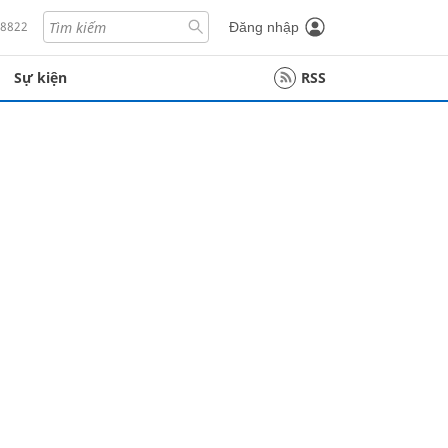
18822
Đăng nhập
Sự kiện
RSS