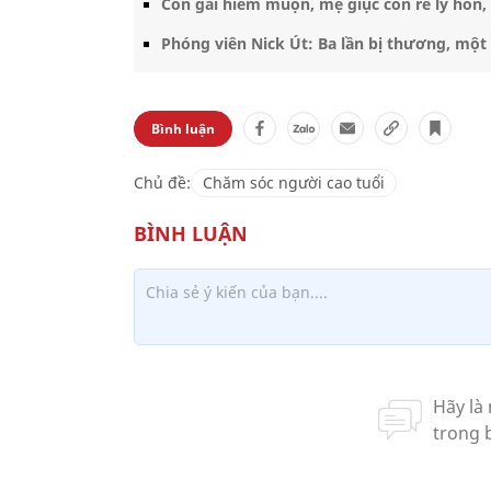
Con gái hiếm muộn, mẹ giục con rể ly hôn,
Phóng viên Nick Út: Ba lần bị thương, mộ
Bình luận
Chủ đề:
Chăm sóc người cao tuổi