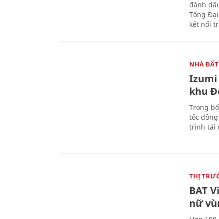
đánh dấu
Tổng Đại
kết nối t
NHÀ ĐẤT
Izumi 
khu Đ
Trong bố
tốc đồng
trình tái
THỊ TRƯ
BAT V
nữ vù