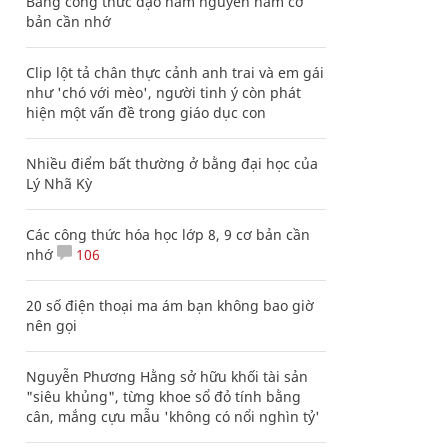
Bảng công thức đạo hàm nguyên hàm cơ
bản cần nhớ
Clip lột tả chân thực cảnh anh trai và em gái
như 'chó với mèo', người tinh ý còn phát
hiện một vấn đề trong giáo dục con
Nhiều điểm bất thường ở bằng đại học của
Lý Nhã Kỳ
Các công thức hóa học lớp 8, 9 cơ bản cần
nhớ
106
20 số điện thoại ma ám bạn không bao giờ
nên gọi
Nguyễn Phương Hằng sở hữu khối tài sản
"siêu khủng", từng khoe sổ đỏ tính bằng
cân, mắng cựu mẫu 'không có nổi nghìn tỷ'