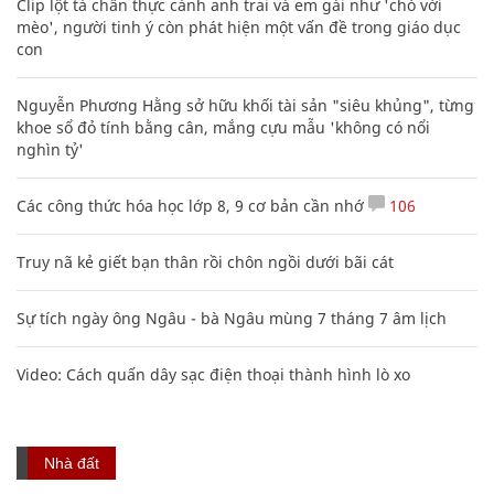
Clip lột tả chân thực cảnh anh trai và em gái như 'chó với
mèo', người tinh ý còn phát hiện một vấn đề trong giáo dục
con
Nguyễn Phương Hằng sở hữu khối tài sản "siêu khủng", từng
khoe sổ đỏ tính bằng cân, mắng cựu mẫu 'không có nổi
nghìn tỷ'
Các công thức hóa học lớp 8, 9 cơ bản cần nhớ
106
Truy nã kẻ giết bạn thân rồi chôn ngồi dưới bãi cát
Sự tích ngày ông Ngâu - bà Ngâu mùng 7 tháng 7 âm lịch
Video: Cách quấn dây sạc điện thoại thành hình lò xo
Nhà đất