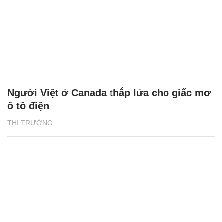
Người Việt ở Canada thắp lửa cho giấc mơ
ô tô điện
THỊ TRƯỜNG