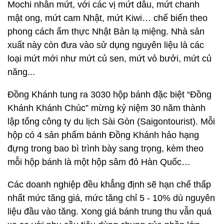
Mochi nhân mứt, với các vị mứt dâu, mứt chanh
mật ong, mứt cam Nhật, mứt Kiwi… chế biến theo
phong cách ẩm thực Nhật Bản lạ miệng. Nhà sản
xuất này còn đưa vào sử dụng nguyên liệu là các
loại mứt mới như mứt củ sen, mứt vỏ bưởi, mứt củ
năng...
Đồng Khánh tung ra 3030 hộp bánh đặc biệt “Đồng
Khánh Khánh Chúc” mừng kỷ niệm 30 năm thành
lập tổng công ty du lịch Sài Gòn (Saigontourist). Mỗi
hộp có 4 sản phẩm bánh Đồng Khánh hảo hạng
đựng trong bao bì trình bày sang trọng, kèm theo
mỗi hộp bánh là một hộp sâm đỏ Hàn Quốc…
Các doanh nghiệp đều khẳng định sẽ hạn chế thấp
nhất mức tăng giá, mức tăng chỉ 5 - 10% dù nguyên
liệu đầu vào tăng. Xong giá bánh trung thu vẫn quá