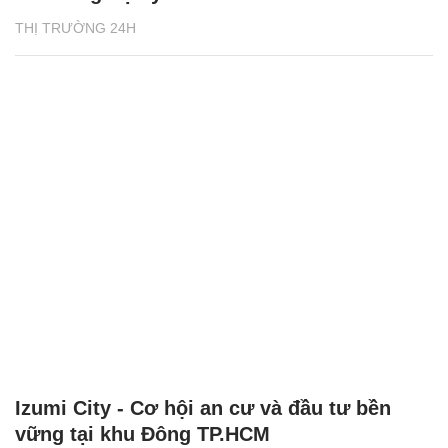
THỊ TRƯỜNG 24H
Izumi City - Cơ hội an cư và đầu tư bền
vững tại khu Đông TP.HCM