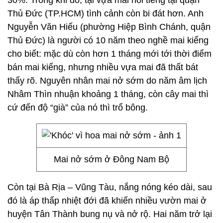
30%. Trong khi đó, tại vựa mai nổi tiếng tại quận
Thủ Đức (TP.HCM) tình cảnh còn bi đát hơn. Anh
Nguyễn Văn Hiếu (phường Hiệp Bình Chánh, quận
Thủ Đức) là người có 10 năm theo nghề mai kiểng
cho biết: mặc dù còn hơn 1 tháng mới tới thời điểm
bán mai kiểng, nhưng nhiều vựa mai đã thất bát
thấy rõ. Nguyên nhân mai nở sớm do năm âm lịch
Nhâm Thìn nhuận khoảng 1 tháng, còn cây mai thì
cứ đến độ “già” của nó thì trổ bông.
Mai nở sớm ở Đông Nam Bộ
Còn tại Bà Rịa – Vũng Tàu, nắng nóng kéo dài, sau
đó là áp thấp nhiệt đới đã khiến nhiều vườn mai ở
huyện Tân Thành bung nụ và nở rộ. Hai năm trở lại