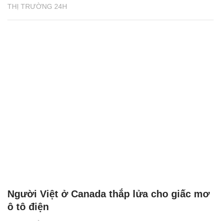
THỊ TRƯỜNG 24H
Người Việt ở Canada thắp lửa cho giấc mơ
ô tô điện