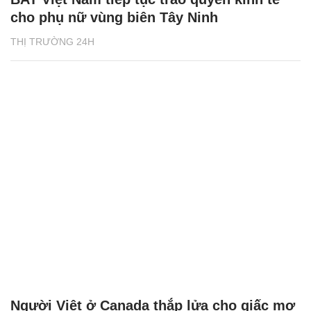
cho phụ nữ vùng biên Tây Ninh
THỊ TRƯỜNG 24H
Người Việt ở Canada thắp lửa cho giấc mơ