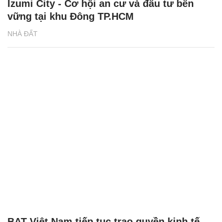
Izumi City - Cơ hội an cư và đầu tư bền
vững tại khu Đông TP.HCM
NHÀ ĐẤT
BAT Việt Nam tiếp tục trao quyền kinh tế