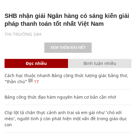
SHB nhận giải Ngân hàng có sáng kiến giải
pháp thanh toán tốt nhất Việt Nam
THỊ TRƯỜNG 24H
XEM THÊM BÀI VIẾT
Đọc nhiều
Bình luận nhiều
Cách học thuộc nhanh Bảng công thức lượng giác bằng thơ,
"thần chú"
17
Bảng công thức đạo hàm nguyên hàm cơ bản cần nhớ
Clip lột tả chân thực cảnh anh trai và em gái như 'chó với
mèo', người tinh ý còn phát hiện một vấn đề trong giáo dục
con