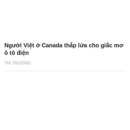
Người Việt ở Canada thắp lửa cho giấc mơ
ô tô điện
THỊ TRƯỜNG