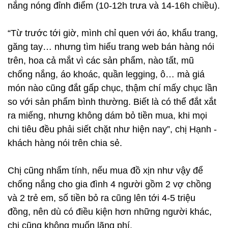
nắng nóng đỉnh điểm (10-12h trưa và 14-16h chiều).
“Từ trước tới giờ, mình chỉ quen với áo, khẩu trang,
găng tay… nhưng tìm hiểu trang web bán hàng nói
trên, hoa cả mắt vì các sản phẩm, nào tất, mũ
chống nắng, áo khoác, quần legging, ô… mà giá
món nào cũng đắt gấp chục, thậm chí mấy chục lần
so với sản phẩm bình thường. Biết là có thể đắt xắt
ra miếng, nhưng không dám bỏ tiền mua, khi mọi
chi tiêu đều phải siết chặt như hiện nay”, chị Hạnh -
khách hàng nói trên chia sẻ.
Chị cũng nhẩm tính, nếu mua đồ xịn như vậy để
chống nắng cho gia đình 4 người gồm 2 vợ chồng
và 2 trẻ em, số tiền bỏ ra cũng lên tới 4-5 triệu
đồng, nên dù có điều kiện hơn những người khác,
chị cũng không muốn lãng phí.