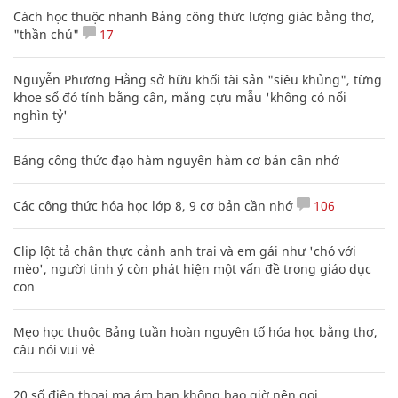
Cách học thuộc nhanh Bảng công thức lượng giác bằng thơ,
"thần chú"
17
Nguyễn Phương Hằng sở hữu khối tài sản "siêu khủng", từng
khoe sổ đỏ tính bằng cân, mắng cựu mẫu 'không có nổi
nghìn tỷ'
Bảng công thức đạo hàm nguyên hàm cơ bản cần nhớ
Các công thức hóa học lớp 8, 9 cơ bản cần nhớ
106
Clip lột tả chân thực cảnh anh trai và em gái như 'chó với
mèo', người tinh ý còn phát hiện một vấn đề trong giáo dục
con
Mẹo học thuộc Bảng tuần hoàn nguyên tố hóa học bằng thơ,
câu nói vui vẻ
20 số điện thoại ma ám bạn không bao giờ nên gọi