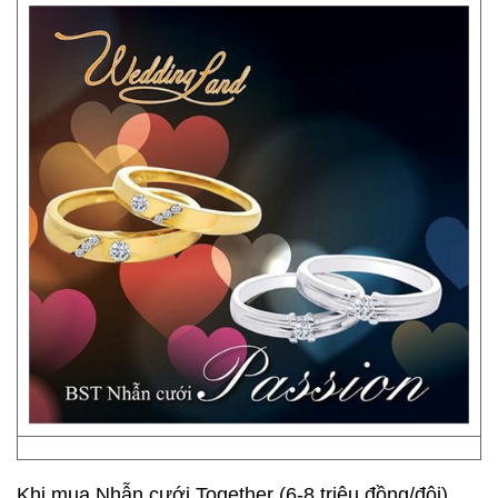
Khi mua Nhẫn cưới Together (6-8 triệu đồng/đôi),