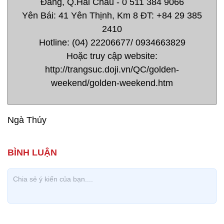
Đằng, Q.Hải Châu - 0 511 384 9066
Yên Bái: 41 Yên Thịnh, Km 8 ĐT: +84 29 385
2410
Hotline: (04) 22206677/ 0934663829
Hoặc truy cập website:
http://trangsuc.doji.vn/QC/golden-
weekend/golden-weekend.htm
Ngà Thúy