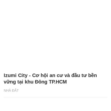
Izumi City - Cơ hội an cư và đầu tư bền
vững tại khu Đông TP.HCM
NHÀ ĐẤT