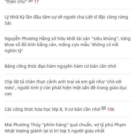
"thần chú"
17
Lý Nhã Kỳ lần đầu tâm sự về người cha Liệt sĩ đặc công rừng
Sác
Nguyễn Phương Hằng sở hữu khối tài sản "siêu khủng", từng
khoe sổ đỏ tính bằng cân, mắng cựu mẫu 'không có nổi
nghìn tỷ'
Bảng công thức đạo hàm nguyên hàm cơ bản cần nhớ
Clip lột tả chân thực cảnh anh trai và em gái như 'chó với
mèo', người tinh ý còn phát hiện một vấn đề trong giáo dục
con
Các công thức hóa học lớp 8, 9 cơ bản cần nhớ
106
Mai Phương Thúy "phím hàng" quá chuẩn, vợ tỷ phú Phạm
Nhật Vượng giành lại vị trí top 5 người giàu nhất