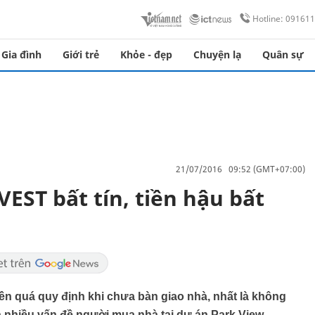
Hotline: 09161
Gia đình
Giới trẻ
Khỏe - đẹp
Chuyện lạ
Quân sự
21/07/2016 09:52 (GMT+07:00)
EST bất tín, tiền hậu bất
iền quá quy định khi chưa bàn giao nhà, nhất là không
là nhiều vấn đề người mua nhà tại dự án Park View