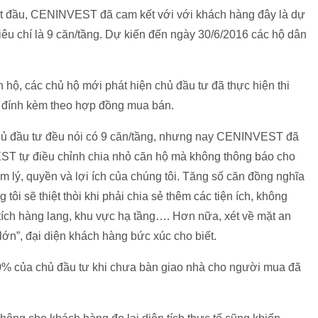
ợt đầu, CENINVEST đã cam kết với với khách hàng đây là dự
tiêu chí là 9 căn/tầng. Dự kiến đến ngày 30/6/2016 các hộ dân
 hộ, các chủ hộ mới phát hiện chủ đầu tư đã thực hiện thi
ế đính kèm theo hợp đồng mua bán.
chủ đầu tư đều nói có 9 căn/tầng, nhưng nay CENINVEST đã
ST tự điều chỉnh chia nhỏ căn hộ mà không thông báo cho
 lý, quyền và lợi ích của chúng tôi. Tăng số căn đồng nghĩa
ôi sẽ thiệt thòi khi phải chia sẻ thêm các tiện ích, không
tích hàng lang, khu vực hạ tầng…. Hơn nữa, xét về mặt an
lớn”, đại diện khách hàng bức xúc cho biết.
 90% của chủ đầu tư khi chưa bàn giao nhà cho người mua đã