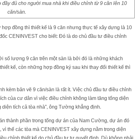
đầy đủ cho người mua nhà khi điều chỉnh từ 9 căn lên 10
căn/sàn.
hợp đồng thì thiết kế là 9 căn nhưng thực tế xây dựng là 10
ốc CENINVEST cho biết: Đó là do chủ đầu tư điều chỉnh
i số lượng 9 căn trên một sàn là bởi đó là những khách
hiết kế, còn những hợp đồng ký sau khi thay đổi thiết kế thì
h kèm bản vẽ 9 căn/sàn là rất ít. Việc chủ đầu tư điều chỉnh
ích của cư dân vì việc điều chỉnh không làm tăng tổng diện
 diện tích cả tòa nhà”, ông Tường khẳng định.
dự án thành phần trong tổng dự án của Nam Cường, dự án đó
, vì thế các tòa mà CENINVEST xây dựng nằm trong diện
ều chỉnh thiết kế do chủ đầu tư tự quyết định. Dù không phải