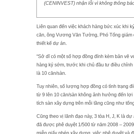
(CENINVEST) nhận lỗi vì không thông báo 
Liên quan đến việc khách hàng bức xúc khi ký 
căn, ông Vương Văn Tường, Phó Tổng giám đ
thiết kế dự án.
“Sở dĩ có một số hợp đồng đính kèm bản vẽ vớ
hàng ký sớm, trước khi chủ đầu tư điều chỉnh t
là 10 căn/sàn.
Tuy nhiên, số lượng hợp đồng có tình trạng đín
từ 9 lên 10 căn/sàn không ảnh hưởng đến lợi 
tích sàn xây dựng trên mỗi tầng cũng như tổng
Cũng theo vị lãnh đạo này, 3 tòa H, J, K là 
đã được phê duyệt 1/500 từ năm 2008 – 2009
miễn giấy phép xây dựng, việc phê duyệt và đi