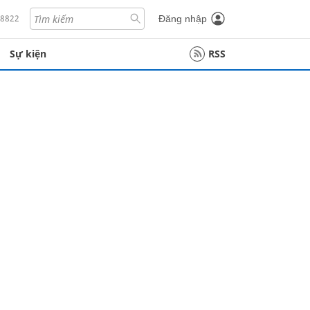
18822
Đăng nhập
Sự kiện
RSS