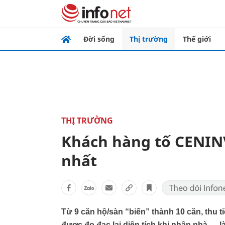
Đời sống
Thị trường
Thế giới
THỊ TRƯỜNG
Khách hàng tố CENINV
nhất
Từ 9 căn hộ/sàn “biến” thành 10 căn, thu t
được đo đạc lại diện tích khi nhận nhà…. 