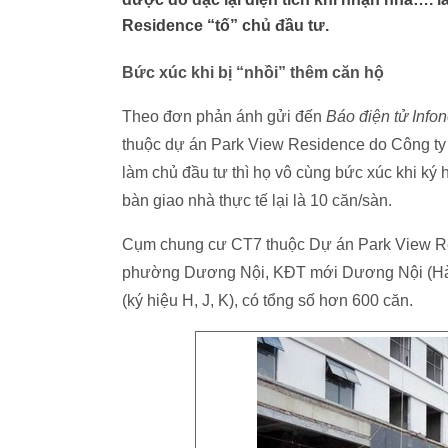
Residence “tố” chủ đầu tư.
Bức xúc khi bị “nhồi” thêm căn hộ
Theo đơn phản ánh gửi đến
Báo điện tử Info
thuộc dự án Park View Residence do Công ty
làm chủ đầu tư thì họ vô cùng bức xúc khi k
bàn giao nhà thực tế lại là 10 căn/sàn.
Cụm chung cư CT7 thuộc Dự án Park View Res
phường Dương Nội, KĐT mới Dương Nội (Hà Đ
(ký hiệu H, J, K), có tổng số hơn 600 căn.