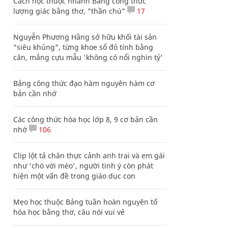
Cách học thuộc nhanh Bảng công thức
lượng giác bằng thơ, "thần chú"
17
Nguyễn Phương Hằng sở hữu khối tài sản
"siêu khủng", từng khoe sổ đỏ tính bằng
cân, mắng cựu mẫu 'không có nổi nghìn tỷ'
Bảng công thức đạo hàm nguyên hàm cơ
bản cần nhớ
Các công thức hóa học lớp 8, 9 cơ bản cần
nhớ
106
Clip lột tả chân thực cảnh anh trai và em gái
như 'chó với mèo', người tinh ý còn phát
hiện một vấn đề trong giáo dục con
Mẹo học thuộc Bảng tuần hoàn nguyên tố
hóa học bằng thơ, câu nói vui vẻ