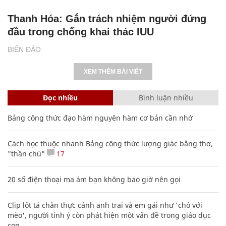
Thanh Hóa: Gắn trách nhiệm người đứng
đầu trong chống khai thác IUU
BIỂN ĐẢO
XEM THÊM BÀI VIẾT
Đọc nhiều
Bình luận nhiều
Bảng công thức đạo hàm nguyên hàm cơ bản cần nhớ
Cách học thuộc nhanh Bảng công thức lượng giác bằng thơ,
"thần chú"
17
20 số điện thoại ma ám bạn không bao giờ nên gọi
Clip lột tả chân thực cảnh anh trai và em gái như 'chó với
mèo', người tinh ý còn phát hiện một vấn đề trong giáo dục
con