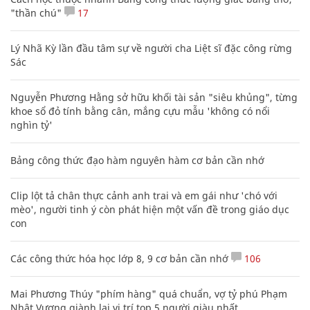
"thần chú"
17
Lý Nhã Kỳ lần đầu tâm sự về người cha Liệt sĩ đặc công rừng
Sác
Nguyễn Phương Hằng sở hữu khối tài sản "siêu khủng", từng
khoe sổ đỏ tính bằng cân, mắng cựu mẫu 'không có nổi
nghìn tỷ'
Bảng công thức đạo hàm nguyên hàm cơ bản cần nhớ
Clip lột tả chân thực cảnh anh trai và em gái như 'chó với
mèo', người tinh ý còn phát hiện một vấn đề trong giáo dục
con
Các công thức hóa học lớp 8, 9 cơ bản cần nhớ
106
Mai Phương Thúy "phím hàng" quá chuẩn, vợ tỷ phú Phạm
Nhật Vượng giành lại vị trí top 5 người giàu nhất