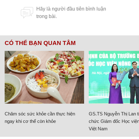
CÓ THỂ BẠN QUAN TÂM
Chăm sóc sức khỏe cần thực hiện
GS.TS Nguyễn Thị Lan ti
ngay khi cơ thể còn khỏe
chức Giám đốc Học viện
Việt Nam