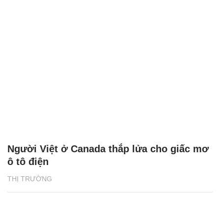
Người Việt ở Canada thắp lửa cho giấc mơ
ô tô điện
THỊ TRƯỜNG