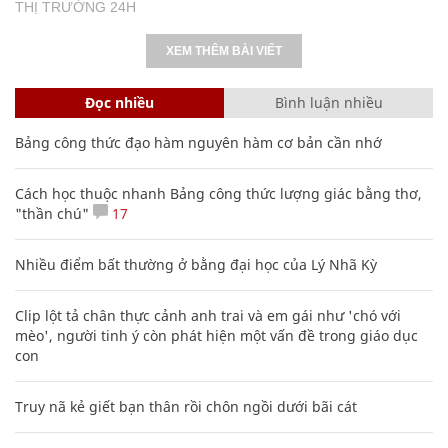
THỊ TRƯỜNG 24H
XEM THÊM BÀI VIẾT
Đọc nhiều
Bình luận nhiều
Bảng công thức đạo hàm nguyên hàm cơ bản cần nhớ
Cách học thuộc nhanh Bảng công thức lượng giác bằng thơ,
"thần chú"
17
Nhiều điểm bất thường ở bằng đại học của Lý Nhã Kỳ
Clip lột tả chân thực cảnh anh trai và em gái như 'chó với
mèo', người tinh ý còn phát hiện một vấn đề trong giáo dục
con
Truy nã kẻ giết bạn thân rồi chôn ngồi dưới bãi cát