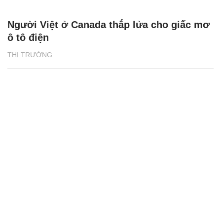
Người Việt ở Canada thắp lửa cho giấc mơ
ô tô điện
THỊ TRƯỜNG