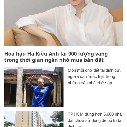
Hoa hậu Hà Kiều Anh lãi 900 lượng vàng
trong thời gian ngắn nhờ mua bán đất
Mòn mỏi chờ đất tái định cư,
người dân 'mắc kẹt' trong
những căn nhà chờ sập
TP.HCM dùng hơn 6.600 nhà
đất chưa sử dụng để bố trí tái
định cư