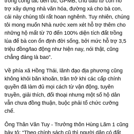
trong công tác đền bù, GPMB, chủ đầu tư còn hỗ
trợ xây dựng nhà văn hóa, đường xá cho bà con,
cái này chúng tôi rất hoan nghênh. Tuy nhiên, chúng
tôi mong muốn Nhà nước xem xét hỗ trợ thêm cho
những hộ mất từ 70 đến 100% diện tích đất trồng
lúa để bà con ổn định đời sống, bởi mức hỗ trợ 3,5
triệu đồng/lao động như hiện nay, nói thật, cũng
chẳng đáng là bao”.
Về phía xã Hồng Thái, lãnh đạo địa phương cũng
không khỏi băn khoăn, trăn trở khi các cấp chính
quyền đã làm đủ mọi cách từ vận động, tuyên
truyền, giải thích, đối thoại nhưng một số hộ dân
vẫn chưa đồng thuận, buộc phải tổ chức cưỡng
chế.
Ông Thân Văn Tuy - Trưởng thôn Hùng Lãm 1 cũng
bày tỏ: “Theo chính sách cũ thì người dân có đất