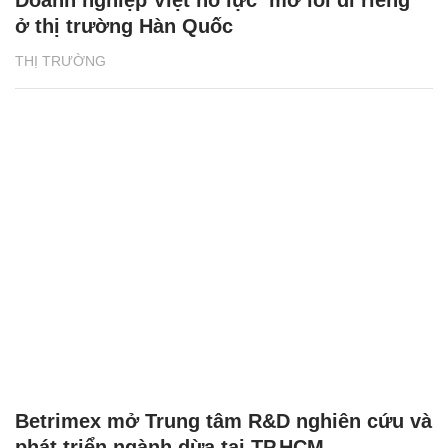
Doanh nghiệp Việt nỗ lực ‘mở lối đi riêng’
ở thị trường Hàn Quốc
THỊ TRƯỜNG
Betrimex mở Trung tâm R&D nghiên cứu và
phát triển ngành dừa tại TP.HCM