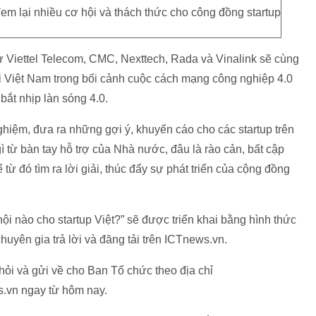
m lại nhiều cơ hội và thách thức cho công đồng startup
ừ Viettel Telecom, CMC, Nexttech, Rada và Vinalink sẽ cùng
ại Việt Nam trong bối cảnh cuộc cách mạng công nghiệp 4.0
 bắt nhịp làn sóng 4.0.
hiệm, đưa ra những gợi ý, khuyến cáo cho các startup trên
ì từ bàn tay hỗ trợ của Nhà nước, đâu là rào cản, bất cập
 từ đó tìm ra lời giải, thúc đẩy sự phát triển của cộng đồng
i nào cho startup Việt?” sẽ được triển khai bằng hình thức
uyên gia trả lời và đăng tải trên ICTnews.vn.
hỏi và gửi về cho Ban Tổ chức theo địa chỉ
.vn ngay từ hôm nay.