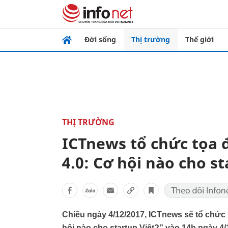
Đời sống
Thị trường
Thế giới
THỊ TRƯỜNG
ICTnews tổ chức tọa
4.0: Cơ hội nào cho s
Chiều ngày 4/12/2017, ICTnews sẽ tổ chức
hội nào cho startup Việt?” vào 14h ngày 4/1