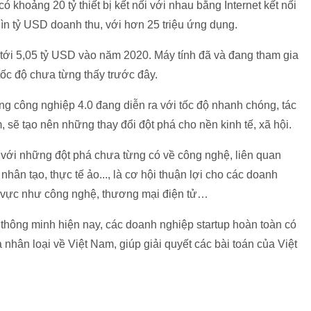
 khoảng 20 tỷ thiết bị kết nối với nhau bằng Internet kết nối
ghìn tỷ USD doanh thu, với hơn 25 triệu ứng dụng.
ạt tới 5,05 tỷ USD vào năm 2020. Máy tính đã và đang tham gia
 tốc độ chưa từng thấy trước đây.
g công nghiệp 4.0 đang diễn ra với tốc độ nhanh chóng, tác
 sẽ tạo nên những thay đổi đột phá cho nền kinh tế, xã hội.
 với những đột phá chưa từng có về công nghệ, liên quan
 nhân tạo, thực tế ảo..., là cơ hội thuận lợi cho các doanh
h vực như công nghệ, thương mại điện tử…
 thông minh hiện nay, các doanh nghiệp startup hoàn toàn có
a nhân loại về Việt Nam, giúp giải quyết các bài toán của Việt