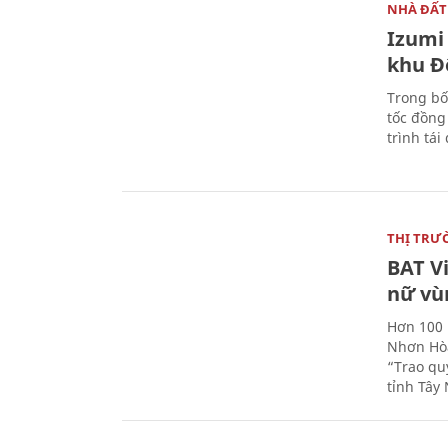
NHÀ ĐẤT
Izumi 
khu Đ
Trong bố
tốc đồng
trình tái
THỊ TRƯ
BAT V
nữ vù
Hơn 100 
Nhơn Hòa
“Trao qu
tỉnh Tây 