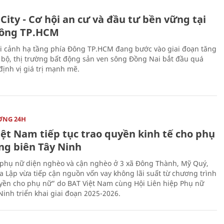
City - Cơ hội an cư và đầu tư bền vững tại
ông TP.HCM
i cảnh hạ tầng phía Đông TP.HCM đang bước vào giai đoạn tăng
 bộ, thị trường bất động sản ven sông Đồng Nai bắt đầu quá
 định vị giá trị mạnh mẽ.
ỜNG 24H
iệt Nam tiếp tục trao quyền kinh tế cho phụ
ng biên Tây Ninh
phụ nữ diện nghèo và cận nghèo ở 3 xã Đông Thành, Mỹ Quý,
 Lập vừa tiếp cận nguồn vốn vay không lãi suất từ chương trình
yền cho phụ nữ” do BAT Việt Nam cùng Hội Liên hiệp Phụ nữ
Ninh triển khai giai đoạn 2025-2026.