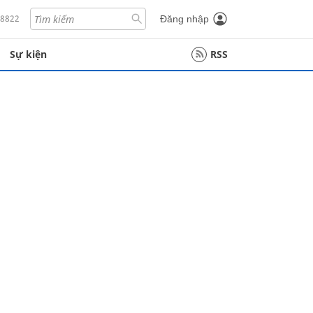
18822
Đăng nhập
Sự kiện
RSS