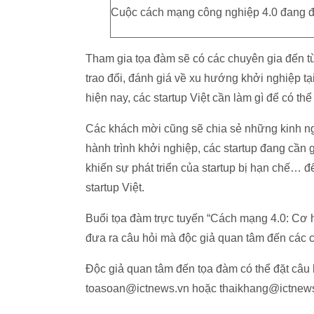
Cuộc cách mạng công nghiệp 4.0 đang đe
Tham gia tọa đàm sẽ có các chuyên gia đến t
trao đổi, đánh giá về xu hướng khởi nghiệp t
hiện nay, các startup Việt cần làm gì để có thể
Các khách mời cũng sẽ chia sẻ những kinh ng
hành trình khởi nghiệp, các startup đang cần g
khiến sự phát triển của startup bị hạn chế… để
startup Việt.
Buổi tọa đàm trực tuyến “Cách mạng 4.0: Cơ hộ
đưa ra câu hỏi mà độc giả quan tâm đến các ch
Độc giả quan tâm đến tọa đàm có thể đặt câu 
toasoan@ictnews.vn hoặc thaikhang@ictnews