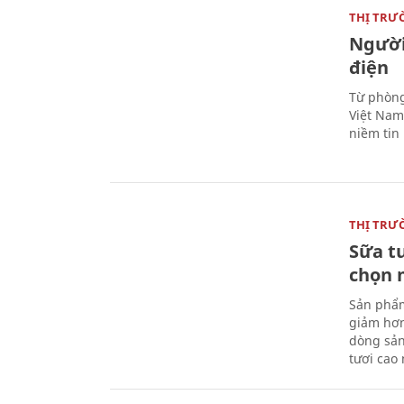
THỊ TRƯ
Người
điện
Từ phòng
Việt Nam 
niềm tin
THỊ TRƯ
Sữa t
chọn 
Sản phẩm
giảm hơn
dòng sản
tươi cao