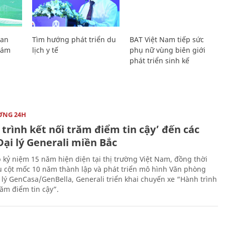
Lan
Tìm hướng phát triển du
BAT Việt Nam tiếp sức
Giám
lịch y tế
phụ nữ vùng biên giới
phát triển sinh kế
ỜNG 24H
trình kết nối trăm điểm tin cậy’ đến các
ại lý Generali miền Bắc
 kỷ niệm 15 năm hiện diện tại thị trường Việt Nam, đồng thời
 cột mốc 10 năm thành lập và phát triển mô hình Văn phòng
 lý GenCasa/GenBella, Generali triển khai chuyến xe “Hành trình
răm điểm tin cậy”.