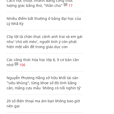
Cách học thuộc nhanh Bảng công thức
lượng giác bằng thơ, "thần chú"
17
Nhiều điểm bất thường ở bằng đại học của
Lý Nhã Kỳ
Clip lột tả chân thực cảnh anh trai và em gái
như 'chó với mèo', người tinh ý còn phát
hiện một vấn đề trong giáo dục con
Các công thức hóa học lớp 8, 9 cơ bản cần
nhớ
106
Nguyễn Phương Hằng sở hữu khối tài sản
"siêu khủng", từng khoe sổ đỏ tính bằng
cân, mắng cựu mẫu 'không có nổi nghìn tỷ'
20 số điện thoại ma ám bạn không bao giờ
nên gọi