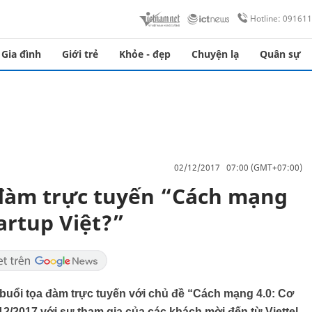
Hotline: 09161
Gia đình
Giới trẻ
Khỏe - đẹp
Chuyện lạ
Quân sự
02/12/2017 07:00 (GMT+07:00)
 đàm trực tuyến “Cách mạng
tartup Việt?”
 buổi tọa đàm trực tuyến với chủ đề “Cách mạng 4.0: Cơ
2/2017 với sự tham gia của các khách mời đến từ Viettel