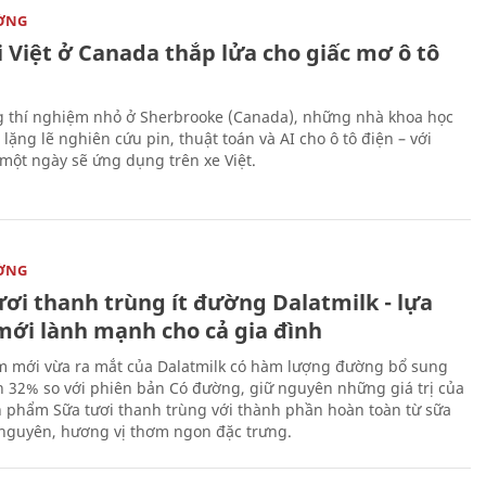
ỜNG
 Việt ở Canada thắp lửa cho giấc mơ ô tô
 thí nghiệm nhỏ ở Sherbrooke (Canada), những nhà khoa học
lặng lẽ nghiên cứu pin, thuật toán và AI cho ô tô điện – với
 một ngày sẽ ứng dụng trên xe Việt.
ỜNG
ươi thanh trùng ít đường Dalatmilk - lựa
mới lành mạnh cho cả gia đình
 mới vừa ra mắt của Dalatmilk có hàm lượng đường bổ sung
 32% so với phiên bản Có đường, giữ nguyên những giá trị của
 phẩm Sữa tươi thanh trùng với thành phần hoàn toàn từ sữa
 nguyên, hương vị thơm ngon đặc trưng.