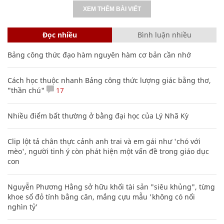
XEM THÊM BÀI VIẾT
Đọc nhiều
Bình luận nhiều
Bảng công thức đạo hàm nguyên hàm cơ bản cần nhớ
Cách học thuộc nhanh Bảng công thức lượng giác bằng thơ,
"thần chú"
17
Nhiều điểm bất thường ở bằng đại học của Lý Nhã Kỳ
Clip lột tả chân thực cảnh anh trai và em gái như 'chó với
mèo', người tinh ý còn phát hiện một vấn đề trong giáo dục
con
Nguyễn Phương Hằng sở hữu khối tài sản "siêu khủng", từng
khoe sổ đỏ tính bằng cân, mắng cựu mẫu 'không có nổi
nghìn tỷ'