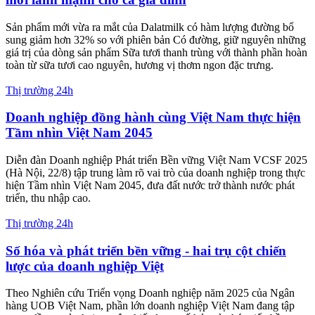
Thị trường 24h
‘Hành trình kết nối trăm điểm tin cậy’ đến các Tổng
Đại lý Generali miền Bắc
Nhân dịp kỷ niệm 15 năm hiện diện tại thị trường Việt Nam, đồng
thời đánh dấu cột mốc 10 năm thành lập và phát triển mô hình Văn
phòng Tổng Đại lý GenCasa/GenBella, Generali triển khai chuyến
xe “Hành trình kết nối trăm điểm tin cậy”.
Nhà đất
Izumi City - Cơ hội an cư và đầu tư bền vững tại
khu Đông TP.HCM
Trong bối cảnh hạ tầng phía Đông TP.HCM đang bước vào giai
đoạn tăng tốc đồng bộ, thị trường bất động sản ven sông Đồng Nai
bắt đầu quá trình tái định vị giá trị mạnh mẽ.
Thị trường 24h
BAT Việt Nam tiếp tục trao quyền kinh tế cho phụ
nữ vùng biên Tây Ninh