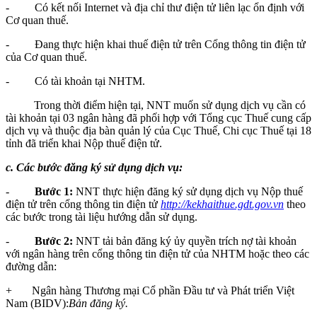
- Có kết nối Internet và địa chỉ thư điện tử liên lạc ổn định với
Cơ quan thuế.
- Đang thực hiện khai thuế điện tử trên Cổng thông tin điện tử
của Cơ quan thuế.
- Có tài khoản tại NHTM.
Trong thời điểm hiện tại, NNT muốn sử dụng dịch vụ cần có
tài khoản tại 03 ngân hàng đã phối hợp với Tổng cục Thuế cung cấp
dịch vụ và thuộc địa bàn quản lý của Cục Thuế, Chi cục Thuế tại 18
tỉnh đã triển khai Nộp thuế điện tử.
c.
Các bước đăng ký sử dụng dịch vụ:
-
Bước 1:
NNT thực hiện đăng ký sử dụng dịch vụ Nộp thuế
điện tử trên cổng thông tin điện tử
http://kekhaithue.gdt.gov.vn
theo
các bước trong tài liệu hướng dẫn sử dụng.
-
Bước 2:
NNT tải bản đăng ký ủy quyền trích nợ tài khoản
với ngân hàng trên cổng thông tin điện tử của NHTM hoặc theo các
đường dẫn:
+ Ngân hàng Thương mại Cổ phần Đầu tư và Phát triển Việt
Nam (BIDV):
Bản đăng ký.