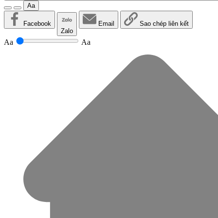
Aa
Facebook
Email
Sao chép liên kết
Zalo
Aa
Aa