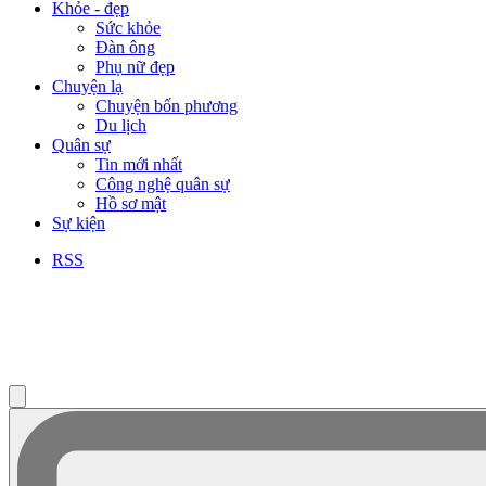
Khỏe - đẹp
Sức khỏe
Đàn ông
Phụ nữ đẹp
Chuyện lạ
Chuyện bốn phương
Du lịch
Quân sự
Tin mới nhất
Công nghệ quân sự
Hồ sơ mật
Sự kiện
RSS