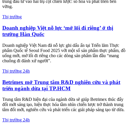
Hơn 100 phụ nữ diện nghèo và cận nghèo ở 3 xã Đông Thành, Mỹ
Quý, Nhơn Hòa Lập vừa tiếp cận nguồn vốn vay không lãi suất từ
chương trình “Trao quyền cho phụ nữ” do BAT Việt Nam cùng Hội
Liên hiệp Phụ nữ tỉnh Tây Ninh triển khai giai đoạn 2025-2026.
Thị trường
Người Việt ở Canada thắp lửa cho giấc mơ ô tô điện
Từ phòng thí nghiệm nhỏ ở Sherbrooke (Canada), những nhà khoa
học Việt Nam lặng lẽ nghiên cứu pin, thuật toán và AI cho ô tô điện
– với niềm tin một ngày sẽ ứng dụng trên xe Việt.
Thị trường
Sữa tươi thanh trùng ít đường Dalatmilk - lựa chọn
mới lành mạnh cho cả gia đình
Sản phẩm mới vừa ra mắt của Dalatmilk có hàm lượng đường bổ
sung giảm hơn 32% so với phiên bản Có đường, giữ nguyên những
giá trị của dòng sản phẩm Sữa tươi thanh trùng với thành phần hoàn
toàn từ sữa tươi cao nguyên, hương vị thơm ngon đặc trưng.