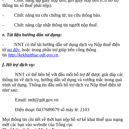
- Chức năng lập giấy nộp tiền, gửi giấy nộp tiền (Có hỗ trợ
thông tin sổ thuế phải nộp).
- Chức năng tra cứu chứng từ, tra cứu thông báo.
- Chức năng cập nhật thông tin người nộp thuế.
e.
Tài liệu hướng dẫn sử dụng:
- NNT có thể tải hướng dẫn sử dụng dịch vụ Nộp thuế điện
tử
tại đây
, hoặc trong phần trợ giúp trên cổng thông
tin
http://kekhaithue.gdt.gov.vn
.
f.
Hỗ trợ dịch vụ:
NNT có thể liên hệ với đầu mối hỗ trợ để được giải đáp các
thông tin về dịch vụ, hướng dẫn sử dụng và vướng mắc trong quá
trình sử dụng. Thông tin đầu mối hỗ trợ dịch vụ Nộp thuế điện tử
như sau:
Email: ntdt@gdt.gov.vn
Điện thoại: 0437689679 số máy lẻ: 2103
Mọi thông tin chi tiết về thời hạn nộp hồ sơ kê khai thuế qua mạng
mời các bạn vào website của Tổng cục