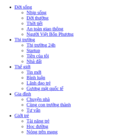
Đời sống
Nhịp sống
Đời thường
Thời tiết
An toàn giao thông
Người Việt Bốn Phương
Thị trường
Thị trường 24h
Startup
Tiền của tôi
Nhà đất
Thế giới
Tin mới
Bình luận
Lãnh đạo trẻ
Gương mặt quốc tế
Gia đình
Chuyện nhà
Cùng con trưởng thành
Tư vấn
Giới trẻ
Tài năng trẻ
Học đường
Nóng trên mạng