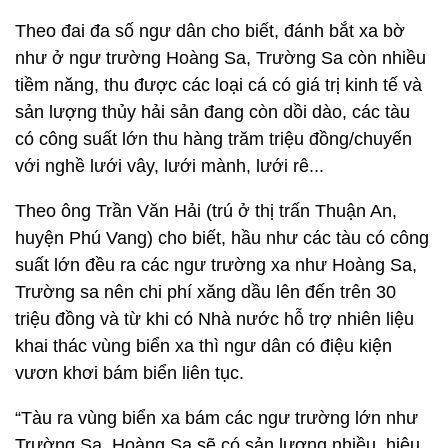
Theo đai đa số ngư dân cho biết, đánh bắt xa bờ
như ở ngư trường Hoàng Sa, Trường Sa còn nhiều
tiềm năng, thu được các loại cá có giá trị kinh tế và
sản lượng thủy hải sản đang còn dồi dào, các tàu
có công suất lớn thu hàng trăm triệu đồng/chuyến
với nghề lưới vây, lưới mành, lưới rê...
Theo ông Trần Văn Hải (trú ở thị trấn Thuận An,
huyện Phú Vang) cho biết, hầu như các tàu có công
suất lớn đều ra các ngư trường xa như Hoàng Sa,
Trường sa nên chi phí xăng dầu lên đến trên 30
triệu đồng và từ khi có Nhà nước hỗ trợ nhiên liệu
khai thác vùng biển xa thì ngư dân có điệu kiện
vươn khơi bám biển liên tục.
“Tàu ra vùng biển xa bám các ngư trường lớn như
Trường Sa, Hoàng Sa sẽ có sản lượng nhiều, hiệu