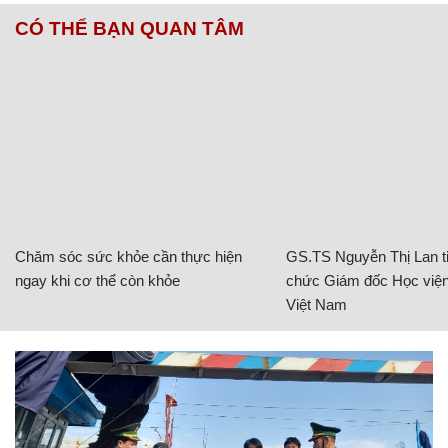
CÓ THỂ BẠN QUAN TÂM
Chăm sóc sức khỏe cần thực hiện
GS.TS Nguyễn Thị Lan ti
ngay khi cơ thể còn khỏe
chức Giám đốc Học viện
Việt Nam