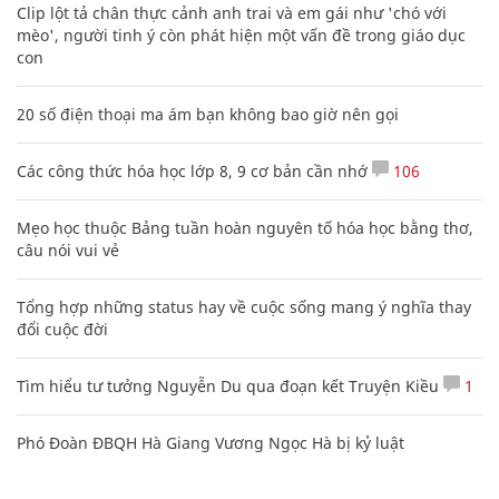
Clip lột tả chân thực cảnh anh trai và em gái như 'chó với
mèo', người tinh ý còn phát hiện một vấn đề trong giáo dục
con
20 số điện thoại ma ám bạn không bao giờ nên gọi
Các công thức hóa học lớp 8, 9 cơ bản cần nhớ
106
Mẹo học thuộc Bảng tuần hoàn nguyên tố hóa học bằng thơ,
câu nói vui vẻ
Tổng hợp những status hay về cuộc sống mang ý nghĩa thay
đổi cuộc đời
Tìm hiểu tư tưởng Nguyễn Du qua đoạn kết Truyện Kiều
1
Phó Đoàn ĐBQH Hà Giang Vương Ngọc Hà bị kỷ luật