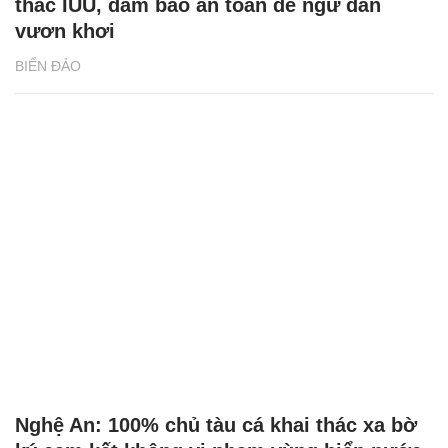
thác IUU, đảm bảo an toàn để ngư dân
vươn khơi
BIỂN ĐẢO
Nghệ An: 100% chủ tàu cá khai thác xa bờ