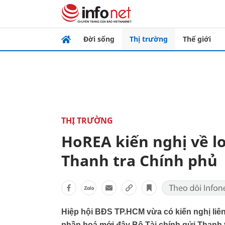
Đời sống
Thị trường
Thế giới
THỊ TRƯỜNG
HoREA kiến nghị về lo
Thanh tra Chính phủ
Hiệp hội BĐS TP.HCM vừa có kiến nghị liê
phần hoá mới đây Bộ Tài chính gửi Thanh 