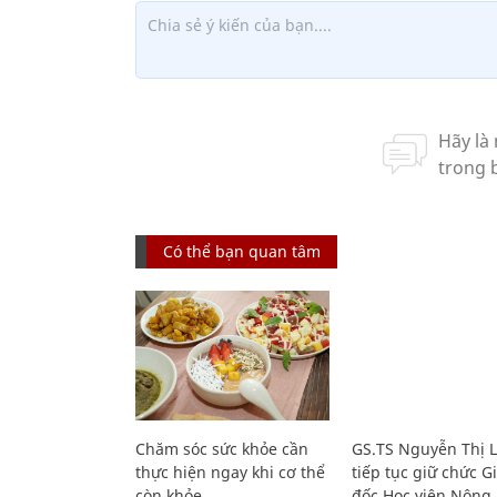
Có thể bạn quan tâm
Chăm sóc sức khỏe cần
GS.TS Nguyễn Thị 
thực hiện ngay khi cơ thể
tiếp tục giữ chức 
còn khỏe
đốc Học viện Nông