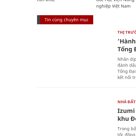
nghiệp Việt Nam
Tin cùng chuyên mục
THỊ TRƯ
‘Hành 
Tổng Đ
Nhân dịp
đánh dấu
Tổng Đại
kết nối t
NHÀ ĐẤT
Izumi 
khu Đ
Trong bố
tốc đồng