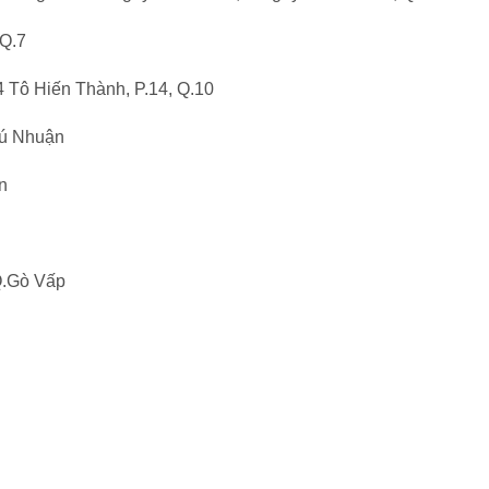
 Q.7
 Tô Hiến Thành, P.14, Q.10
hú Nhuận
n
Q.Gò Vấp