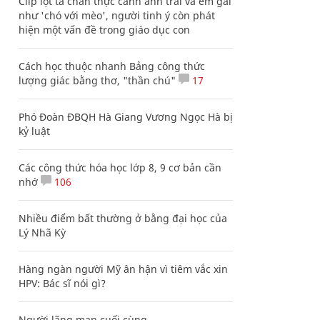
Clip lột tả chân thực cảnh anh trai và em gái
như 'chó với mèo', người tinh ý còn phát
hiện một vấn đề trong giáo dục con
Cách học thuộc nhanh Bảng công thức
lượng giác bằng thơ, "thần chú"
17
Phó Đoàn ĐBQH Hà Giang Vương Ngọc Hà bị
kỷ luật
Các công thức hóa học lớp 8, 9 cơ bản cần
nhớ
106
Nhiều điểm bất thường ở bằng đại học của
Lý Nhã Kỳ
Hàng ngàn người Mỹ ân hận vì tiêm vắc xin
HPV: Bác sĩ nói gì?
Người lãng mạn cuối cùng