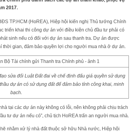
ăm 2017.
 BĐS TP.HCM (HoREA), Hiệp hội kiến nghị Thủ tướng Chính
 triển khai thi công dự án với điều kiện chủ đầu tư phải có
phát sinh nếu có đối với dự án sau thanh tra. Dự án được
hí thời gian, đảm bảo quyền lợi cho người mua nhà ở dự án.
ạo sửa đổi Luật Đất đai về chế định đấu giá quyền sử dụng
 thầu dự án có sử dụng đất để đảm bảo tính công khai, minh
bạch.
à tại các dự án này không có lỗi, nên không phải chịu trách
 đầu tư dự án nếu có”, chủ tịch HoREA trấn an người mua nhà.
chẽ nhằm xử lý nhà đất thuộc sở hữu Nhà nước, Hiệp hội