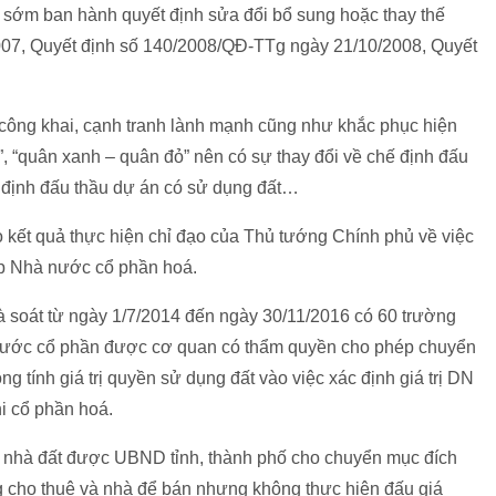
ớm ban hành quyết định sửa đổi bổ sung hoặc thay thế
07, Quyết định số 140/2008/QĐ-TTg ngày 21/10/2008, Quyết
 công khai, cạnh tranh lành mạnh cũng như khắc phục hiện
”, “quân xanh – quân đỏ” nên có sự thay đổi về chế định đấu
ế định đấu thầu dự án có sử dụng đất…
 kết quả thực hiện chỉ đạo của Thủ tướng Chính phủ về việc
ệp Nhà nước cổ phần hoá.
à soát từ ngày 1/7/2014 đến ngày 30/11/2016 có 60 trường
ước cổ phần được cơ quan có thẩm quyền cho phép chuyển
 tính giá trị quyền sử dụng đất vào việc xác định giá trị DN
i cổ phần hoá.
sở nhà đất được UBND tỉnh, thành phố cho chuyển mục đích
 cho thuê và nhà để bán nhưng không thực hiện đấu giá