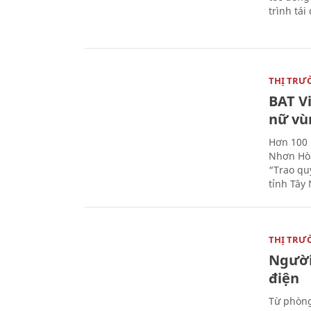
trình tái
THỊ TRƯ
BAT V
nữ vù
Hơn 100 
Nhơn Hòa
“Trao qu
tỉnh Tây 
THỊ TRƯ
Người
điện
Từ phòng