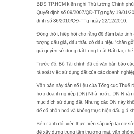
BĐS TP.HCM kiến nghị Thủ tướng Chính phủ s
Quyết định số 09/2007/QĐ-TTg ngày 19/01/20
định số 86/2010/QĐ-TTg ngày 22/12/2010.
Đồng thời, hiệp hội cho rằng để đảm bảo tính
tượng đấu giá, đấu thầu có dấu hiệu “chân gỗ
giá quyền sử dụng đất trong Luật Đất đai; ch
Trước đó, Bộ Tài chính đã có văn bản báo cáo
rà soát việc sử dụng đất của các doanh nghi
Văn bản này dẫn số liệu của Tổng cục Thuế r
hợp doanh nghiệp (DN) Nhà nước, DN Nhà n
mục đích sử dụng đất. Nhưng các DN này không
để cổ phần hoá và không thực hiện đấu giá kh
Bên cạnh đó, việc thực hiện sắp xếp lại cơ 
để xây dựng trung tâm thương mại, văn phòng