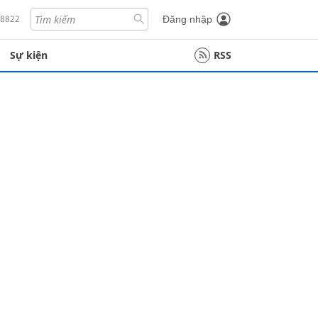
18822
Đăng nhập
Sự kiện
RSS