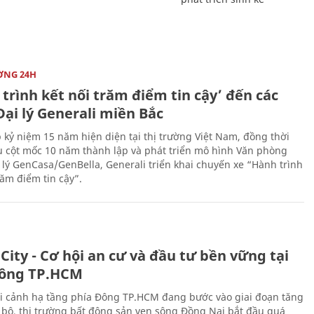
ỜNG 24H
trình kết nối trăm điểm tin cậy’ đến các
ại lý Generali miền Bắc
 kỷ niệm 15 năm hiện diện tại thị trường Việt Nam, đồng thời
 cột mốc 10 năm thành lập và phát triển mô hình Văn phòng
 lý GenCasa/GenBella, Generali triển khai chuyến xe “Hành trình
răm điểm tin cậy”.
City - Cơ hội an cư và đầu tư bền vững tại
ông TP.HCM
i cảnh hạ tầng phía Đông TP.HCM đang bước vào giai đoạn tăng
 bộ, thị trường bất động sản ven sông Đồng Nai bắt đầu quá