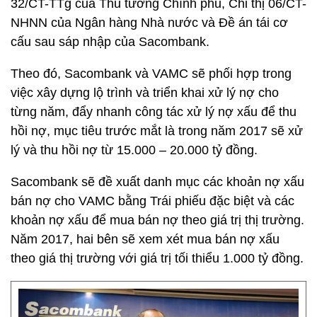
32/CT-TTg của Thủ tướng Chính phủ, Chỉ thị 06/CT-
NHNN của Ngân hàng Nhà nước và Đề án tái cơ
cấu sau sáp nhập của Sacombank.
Theo đó, Sacombank và VAMC sẽ phối hợp trong
việc xây dựng lộ trình và triển khai xử lý nợ cho
từng năm, đẩy nhanh công tác xử lý nợ xấu để thu
hồi nợ, mục tiêu trước mắt là trong năm 2017 sẽ xử
lý và thu hồi nợ từ 15.000 – 20.000 tỷ đồng.
Sacombank sẽ đề xuất danh mục các khoản nợ xấu
bán nợ cho VAMC bằng Trái phiếu đặc biệt và các
khoản nợ xấu để mua bán nợ theo giá trị thị trường.
Năm 2017, hai bên sẽ xem xét mua bán nợ xấu
theo giá thị trường với giá trị tối thiểu 1.000 tỷ đồng.