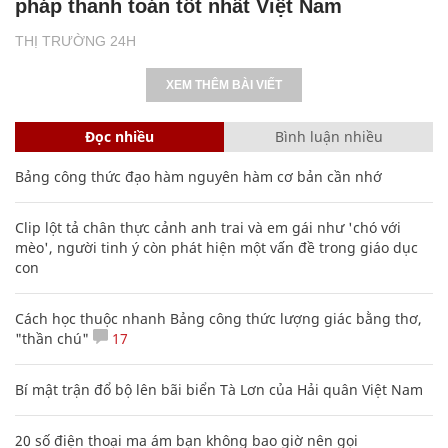
pháp thanh toán tốt nhất Việt Nam
THỊ TRƯỜNG 24H
XEM THÊM BÀI VIẾT
Đọc nhiều
Bình luận nhiều
Bảng công thức đạo hàm nguyên hàm cơ bản cần nhớ
Clip lột tả chân thực cảnh anh trai và em gái như 'chó với
mèo', người tinh ý còn phát hiện một vấn đề trong giáo dục
con
Cách học thuộc nhanh Bảng công thức lượng giác bằng thơ,
"thần chú"
17
Bí mật trận đổ bộ lên bãi biển Tà Lơn của Hải quân Việt Nam
20 số điện thoại ma ám bạn không bao giờ nên gọi