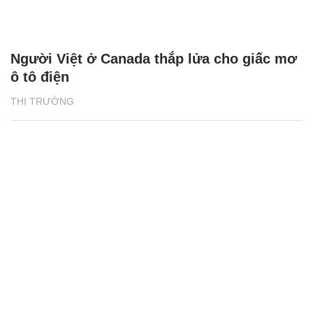
Người Việt ở Canada thắp lửa cho giấc mơ
ô tô điện
THỊ TRƯỜNG