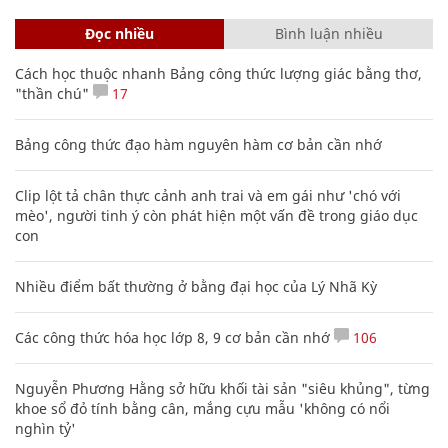
Đọc nhiều
Bình luận nhiều
Cách học thuộc nhanh Bảng công thức lượng giác bằng thơ,
"thần chú"
17
Bảng công thức đạo hàm nguyên hàm cơ bản cần nhớ
Clip lột tả chân thực cảnh anh trai và em gái như 'chó với
mèo', người tinh ý còn phát hiện một vấn đề trong giáo dục
con
Nhiều điểm bất thường ở bằng đại học của Lý Nhã Kỳ
Các công thức hóa học lớp 8, 9 cơ bản cần nhớ
106
Nguyễn Phương Hằng sở hữu khối tài sản "siêu khủng", từng
khoe sổ đỏ tính bằng cân, mắng cựu mẫu 'không có nổi
nghìn tỷ'