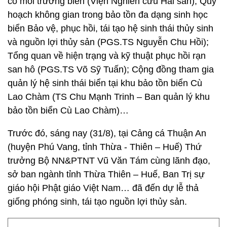
cố môi trường biển (Viện Nghiên cứu Hải sản); Quy
hoạch không gian trong bảo tồn đa dạng sinh học
biển Bảo vệ, phục hồi, tái tạo hệ sinh thái thủy sinh
và nguồn lợi thủy sản (PGS.TS Nguyễn Chu Hồi);
Tổng quan về hiện trạng và kỹ thuật phục hồi rạn
san hô (PGS.TS Võ Sỹ Tuấn); Cộng đồng tham gia
quản lý hệ sinh thái biển tại khu bảo tồn biển Cù
Lao Chàm (TS Chu Mạnh Trinh – Ban quản lý khu
bảo tồn biển Cù Lao Chàm)…
Trước đó, sáng nay (31/8), tại Cảng cá Thuận An
(huyện Phú Vang, tỉnh Thừa - Thiên – Huế) Thứ
trưởng Bộ NN&PTNT Vũ Văn Tám cùng lãnh đạo,
sở ban ngành tỉnh Thừa Thiên – Huế, Ban Trị sự
giáo hội Phật giáo Việt Nam… đã đến dự lễ thả
giống phóng sinh, tái tạo nguồn lợi thủy sản.