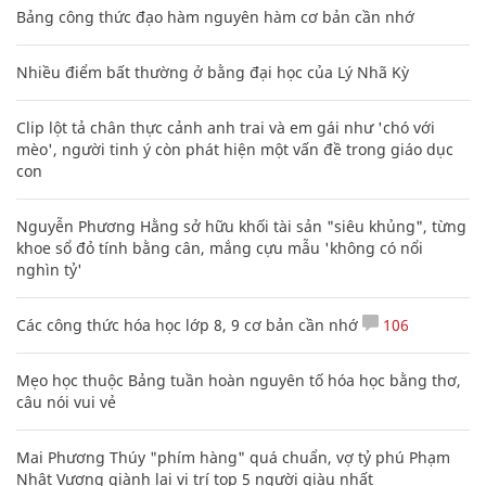
Bảng công thức đạo hàm nguyên hàm cơ bản cần nhớ
Nhiều điểm bất thường ở bằng đại học của Lý Nhã Kỳ
Clip lột tả chân thực cảnh anh trai và em gái như 'chó với
mèo', người tinh ý còn phát hiện một vấn đề trong giáo dục
con
Nguyễn Phương Hằng sở hữu khối tài sản "siêu khủng", từng
khoe sổ đỏ tính bằng cân, mắng cựu mẫu 'không có nổi
nghìn tỷ'
Các công thức hóa học lớp 8, 9 cơ bản cần nhớ
106
Mẹo học thuộc Bảng tuần hoàn nguyên tố hóa học bằng thơ,
câu nói vui vẻ
Mai Phương Thúy "phím hàng" quá chuẩn, vợ tỷ phú Phạm
Nhật Vượng giành lại vị trí top 5 người giàu nhất