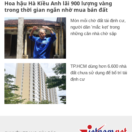
Hoa hậu Hà Kiều Anh lãi 900 lượng vàng
trong thời gian ngắn nhờ mua bán đất
Mòn mỏi chờ đất tái định cư,
người dân 'mắc kẹt' trong
những căn nhà chờ sập
TP.HCM dùng hơn 6.600 nhà
đất chưa sử dụng để bố trí tái
định cư