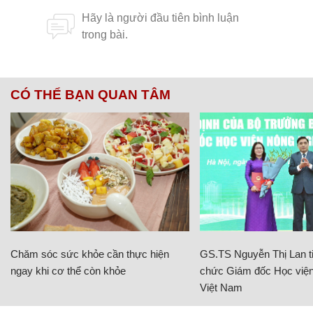
CÓ THỂ BẠN QUAN TÂM
Chăm sóc sức khỏe cần thực hiện
GS.TS Nguyễn Thị Lan ti
ngay khi cơ thể còn khỏe
chức Giám đốc Học viện
Việt Nam