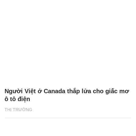
Người Việt ở Canada thắp lửa cho giấc mơ
ô tô điện
THỊ TRƯỜNG