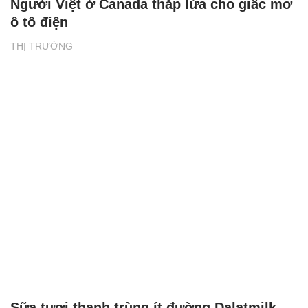
Người Việt ở Canada thắp lửa cho giấc mơ
ô tô điện
THỊ TRƯỜNG
Sữa tươi thanh trùng ít đường Dalatmilk -