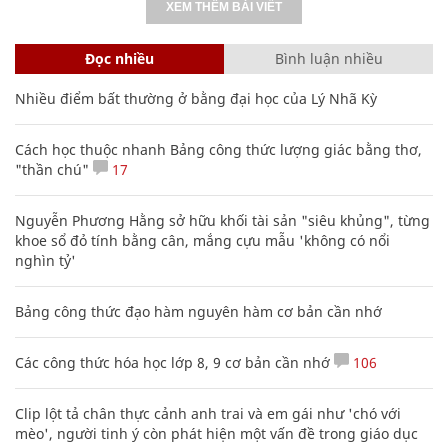
XEM THÊM BÀI VIẾT
Đọc nhiều
Bình luận nhiều
Nhiều điểm bất thường ở bằng đại học của Lý Nhã Kỳ
Cách học thuộc nhanh Bảng công thức lượng giác bằng thơ,
"thần chú"
17
Nguyễn Phương Hằng sở hữu khối tài sản "siêu khủng", từng
khoe sổ đỏ tính bằng cân, mắng cựu mẫu 'không có nổi
nghìn tỷ'
Bảng công thức đạo hàm nguyên hàm cơ bản cần nhớ
Các công thức hóa học lớp 8, 9 cơ bản cần nhớ
106
Clip lột tả chân thực cảnh anh trai và em gái như 'chó với
mèo', người tinh ý còn phát hiện một vấn đề trong giáo dục