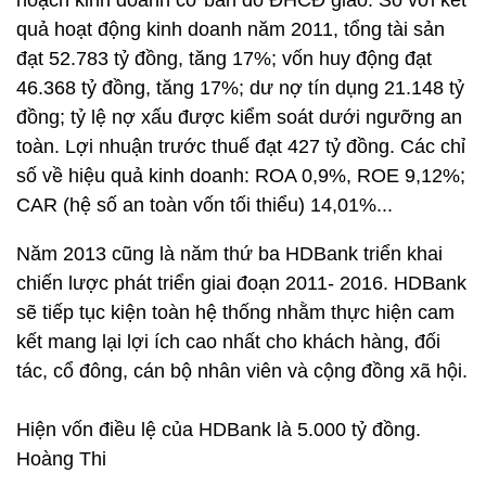
hoạch kinh doanh cơ bản do ĐHCĐ giao. So với kết
quả hoạt động kinh doanh năm 2011, tổng tài sản
đạt 52.783 tỷ đồng, tăng 17%; vốn huy động đạt
46.368 tỷ đồng, tăng 17%; dư nợ tín dụng 21.148 tỷ
đồng; tỷ lệ nợ xấu được kiểm soát dưới ngưỡng an
toàn. Lợi nhuận trước thuế đạt 427 tỷ đồng. Các chỉ
số về hiệu quả kinh doanh: ROA 0,9%, ROE 9,12%;
CAR (hệ số an toàn vốn tối thiểu) 14,01%...
Năm 2013 cũng là năm thứ ba HDBank triển khai
chiến lược phát triển giai đoạn 2011- 2016. HDBank
sẽ tiếp tục kiện toàn hệ thống nhằm thực hiện cam
kết mang lại lợi ích cao nhất cho khách hàng, đối
tác, cổ đông, cán bộ nhân viên và cộng đồng xã hội.
Hiện vốn điều lệ của HDBank là 5.000 tỷ đồng.
Hoàng Thi