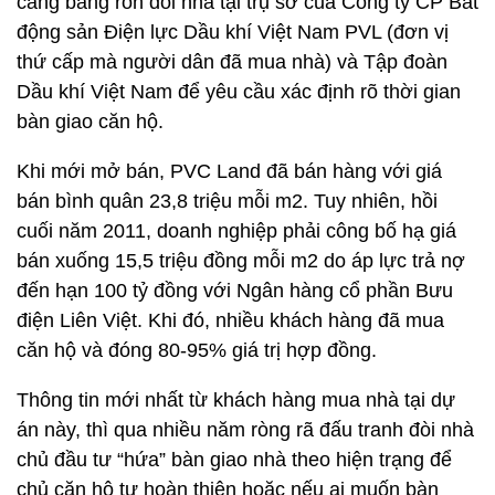
căng băng rôn đòi nhà tại trụ sở của Công ty CP Bất
động sản Điện lực Dầu khí Việt Nam PVL (đơn vị
thứ cấp mà người dân đã mua nhà) và Tập đoàn
Dầu khí Việt Nam để yêu cầu xác định rõ thời gian
bàn giao căn hộ.
Khi mới mở bán, PVC Land đã bán hàng với giá
bán bình quân 23,8 triệu mỗi m2. Tuy nhiên, hồi
cuối năm 2011, doanh nghiệp phải công bố hạ giá
bán xuống 15,5 triệu đồng mỗi m2 do áp lực trả nợ
đến hạn 100 tỷ đồng với Ngân hàng cổ phần Bưu
điện Liên Việt. Khi đó, nhiều khách hàng đã mua
căn hộ và đóng 80-95% giá trị hợp đồng.
Thông tin mới nhất từ khách hàng mua nhà tại dự
án này, thì qua nhiều năm ròng rã đấu tranh đòi nhà
chủ đầu tư “hứa” bàn giao nhà theo hiện trạng để
chủ căn hộ tự hoàn thiện hoặc nếu ai muốn bàn