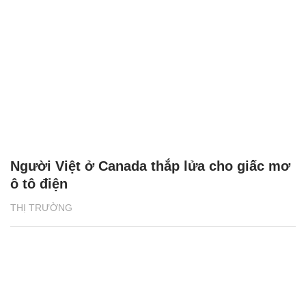
Người Việt ở Canada thắp lửa cho giấc mơ
ô tô điện
THỊ TRƯỜNG