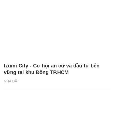
Izumi City - Cơ hội an cư và đầu tư bền
vững tại khu Đông TP.HCM
NHÀ ĐẤT