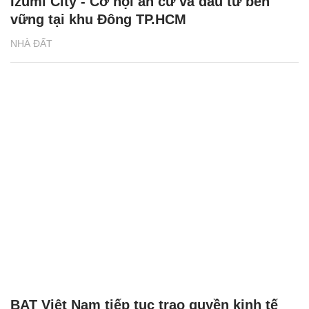
Izumi City - Cơ hội an cư và đầu tư bền
vững tại khu Đông TP.HCM
NHÀ ĐẤT
BAT Việt Nam tiếp tục trao quyền kinh tế