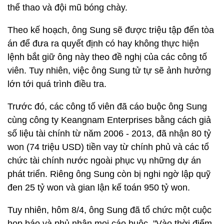
thể thao và đội mũ bóng chày.
Theo kế hoạch, ông Sung sẽ được triệu tập đến tòa
án để đưa ra quyết định có hay không thực hiện
lệnh bắt giữ ông này theo đề nghị của các công tố
viên. Tuy nhiên, việc ông Sung tử tự sẽ ảnh hưởng
lớn tới quá trình điều tra.
Trước đó, các công tố viên đã cáo buộc ông Sung
cùng công ty Keangnam Enterprises bằng cách giả
số liệu tài chính từ năm 2006 - 2013, đã nhận 80 tỷ
won (74 triệu USD) tiền vay từ chính phủ và các tổ
chức tài chính nước ngoài phục vụ những dự án
phát triển. Riêng ông Sung còn bị nghi ngờ lập quỹ
đen 25 tỷ won và gian lận kế toán 950 tỷ won.
Tuy nhiên, hôm 8/4, ông Sung đã tổ chức một cuộc
họp báo và phủ nhận mọi cáo buộc. "Vào thời điểm