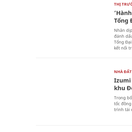
THỊ TRƯ
‘Hành 
Tổng Đ
Nhân dịp
đánh dấu
Tổng Đại
kết nối t
NHÀ ĐẤT
Izumi 
khu Đ
Trong bố
tốc đồng
trình tái