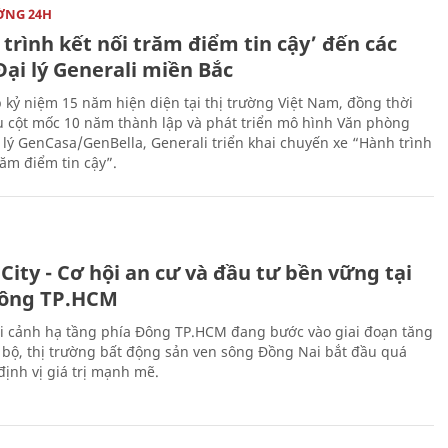
ỜNG 24H
trình kết nối trăm điểm tin cậy’ đến các
ại lý Generali miền Bắc
 kỷ niệm 15 năm hiện diện tại thị trường Việt Nam, đồng thời
 cột mốc 10 năm thành lập và phát triển mô hình Văn phòng
 lý GenCasa/GenBella, Generali triển khai chuyến xe “Hành trình
răm điểm tin cậy”.
City - Cơ hội an cư và đầu tư bền vững tại
ông TP.HCM
i cảnh hạ tầng phía Đông TP.HCM đang bước vào giai đoạn tăng
 bộ, thị trường bất động sản ven sông Đồng Nai bắt đầu quá
 định vị giá trị mạnh mẽ.