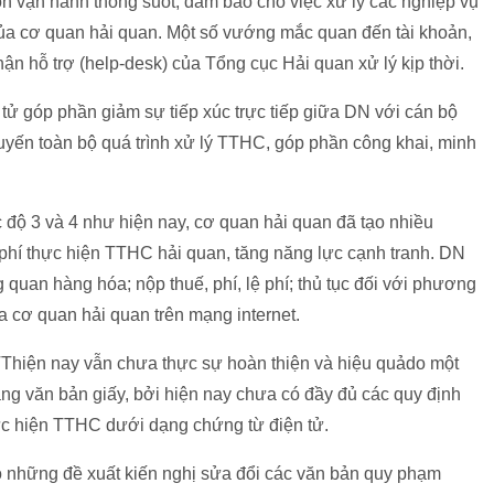
n vận hành thông suốt, đảm bảo cho việc xử lý các nghiệp vụ
a cơ quan hải quan. Một số vướng mắc quan đến tài khoản,
 hỗ trợ (help-desk) của Tổng cục Hải quan xử lý kịp thời.
ử góp phần giảm sự tiếp xúc trực tiếp giữa DN với cán bộ
uyến toàn bộ quá trình xử lý TTHC, góp phần công khai, minh
 độ 3 và 4 như hiện nay, cơ quan hải quan đã tạo nhiều
 phí thực hiện TTHC hải quan, tăng năng lực cạnh tranh. DN
quan hàng hóa; nộp thuế, phí, lệ phí; thủ tục đối với phương
a cơ quan hải quan trên mạng internet.
CTThiện nay vẫn chưa thực sự hoàn thiện và hiệu quảdo một
ng văn bản giấy, bởi hiện nay chưa có đầy đủ các quy định
ực hiện TTHC dưới dạng chứng từ điện tử.
ó những đề xuất kiến nghị sửa đổi các văn bản quy phạm