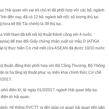
c Hải quan với vai trò chủ trì đã phối hợp với các bộ, ngành
Tính đến nay, đã có 12 bộ, ngành kết nối; số lượng thủ tục
chưa kể Bộ Tài chính) là 39 thủ tục.
a Việt Nam đã kết nối kỹ thuật thành công với 4 nước
ysia) để trao đổi Giấy chứng nhận xuất xứ mẫu D (ATIGA
háp lý thực hiện Cơ chế một cửa ASEAN đã được 10/10 nước
ại kỹ thuật, đồng thời phối hợp với Bộ Công Thương, Bộ Thông
n bị hạ tầng kỹ thuật phục vụ triển khai chính thức Cơ chế
2/2017.
phủ điện tử, từ ngày 01/3/2017, ngành Hải quan tiếp tục
điện tử hải quan.
ành, hệ thống DVCTT ra đời giúp cơ quan hải quan tiến gần