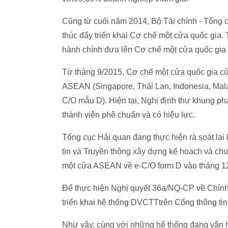
Cũng từ cuối năm 2014, Bộ Tài chính - Tổng cụ
thúc đẩy triển khai Cơ chế một cửa quốc gia. 
hành chính đưa lên Cơ chế một cửa quốc gia (
Từ tháng 9/2015, Cơ chế một cửa quốc gia củ
ASEAN (Singapore, Thái Lan, Indonesia, Mala
C/O mẫu D). Hiện tại, Nghị định thư khung p
thành viên phê chuẩn và có hiệu lực.
Tổng cục Hải quan đang thực hiện rà soát l
tin và Truyền thông xây dựng kế hoạch và chuẩ
một cửa ASEAN về e-C/O form D vào tháng 1
Để thực hiện Nghị quyết 36a/NQ-CP về Chính 
triển khai hệ thống DVCTTtrên Cổng thông tin 
Như vậy, cùng với những hệ thống đang vận h