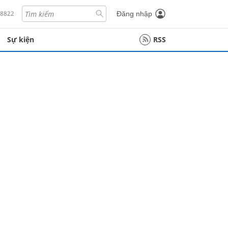
18822
Đăng nhập
Sự kiện
RSS