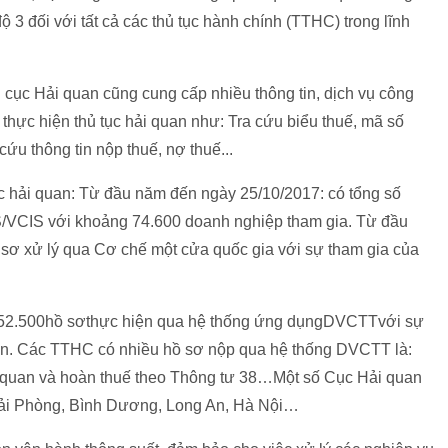
3 đối với tất cả các thủ tục hành chính (TTHC) trong lĩnh
 cục Hải quan cũng cung cấp nhiều thông tin, dịch vụ công
h thực hiện thủ tục hải quan như: Tra cứu biểu thuế, mã số
ứu thông tin nộp thuế, nợ thuế...
ực hải quan: Từ đầu năm đến ngày 25/10/2017: có tổng số
CS/VCIS với khoảng 74.600 doanh nghiệp tham gia. Từ đầu
sơ xử lý qua Cơ chế một cửa quốc gia với sự tham gia của
n52.500hồ sơthực hiện qua hệ thống ứng dụngDVCTTvới sự
ân. Các TTHC có nhiều hồ sơ nộp qua hệ thống DVCTT là:
ải quan và hoàn thuế theo Thông tư 38…Một số Cục Hải quan
 Hải Phòng, Bình Dương, Long An, Hà Nội…