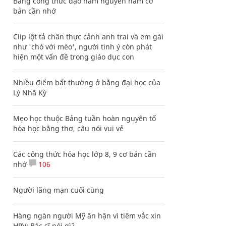
Bảng công thức đạo hàm nguyên hàm cơ
bản cần nhớ
Clip lột tả chân thực cảnh anh trai và em gái
như 'chó với mèo', người tinh ý còn phát
hiện một vấn đề trong giáo dục con
Nhiều điểm bất thường ở bằng đại học của
Lý Nhã Kỳ
Mẹo học thuộc Bảng tuần hoàn nguyên tố
hóa học bằng thơ, câu nói vui vẻ
Các công thức hóa học lớp 8, 9 cơ bản cần
nhớ
106
Người lãng mạn cuối cùng
Hàng ngàn người Mỹ ân hận vì tiêm vắc xin
HPV: Bác sĩ nói gì?