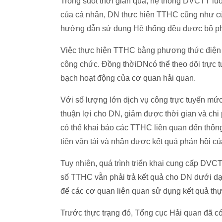
Trong suốt thời gian qua, hệ thống DVCTT luô
của cá nhân, DN thực hiện TTHC cũng như củ
hướng dẫn sử dụng Hệ thống đều được bộ phận
Việc thực hiện TTHC bằng phương thức điện t
công chức. Đồng thờiDNcó thể theo dõi trực t
bạch hoạt động của cơ quan hải quan.
Với số lượng lớn dịch vụ công trực tuyến mức
thuận lợi cho DN, giảm được thời gian và chi
có thể khai báo các TTHC liên quan đến thông 
tiện vận tải và nhận được kết quả phản hồi củ
Tuy nhiên, quá trình triển khai cung cấp DV
số TTHC vẫn phải trả kết quả cho DN dưới dạ
để các cơ quan liên quan sử dụng kết quả th
Trước thực trạng đó, Tổng cục Hải quan đã c