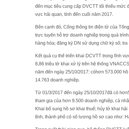
đến mục tiêu cung cấp DVCTT tối thiểu mức độ 
vực hải quan, tính đến cuối năm 2017.
Bên cạnh đó, Cổng thông tin điện tử của Tổng
trực tuyến hỗ trợ doanh nghiệp trong quá trìn
hàng hóa; đăng ký DN sử dụng chữ ký số; tra c
Kết quả cụ thể triển khai DCVTT trong lĩnh v
8,86 triệu tờ khai xử lý trên hệ thống VNAC
năm đến ngày 25/10/2017: cóhơn 573.000 hồ 
14.763 doanh nghiệp.
Từ 01/3/2017 đến ngày 25/10/2017đã có hơ
tham gia của hơn 9.500 doanh nghiệp, cá nh
Khai bổ sung hồ sơ khai thuế; hủy tờ khai h
tỉnh, thành phố có số lượng hồ sơ cao như: