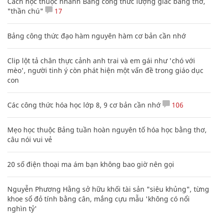
Cách học thuộc nhanh Bảng công thức lượng giác bằng thơ,
"thần chú"
17
Bảng công thức đạo hàm nguyên hàm cơ bản cần nhớ
Clip lột tả chân thực cảnh anh trai và em gái như 'chó với
mèo', người tinh ý còn phát hiện một vấn đề trong giáo dục
con
Các công thức hóa học lớp 8, 9 cơ bản cần nhớ
106
Mẹo học thuộc Bảng tuần hoàn nguyên tố hóa học bằng thơ,
câu nói vui vẻ
20 số điện thoại ma ám bạn không bao giờ nên gọi
Nguyễn Phương Hằng sở hữu khối tài sản "siêu khủng", từng
khoe sổ đỏ tính bằng cân, mắng cựu mẫu 'không có nổi
nghìn tỷ'