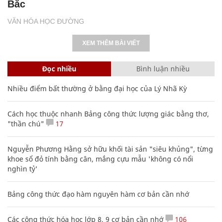
Bắc
VĂN HÓA HỌC ĐƯỜNG
XEM THÊM BÀI VIẾT
Đọc nhiều
Bình luận nhiều
Nhiều điểm bất thường ở bằng đại học của Lý Nhã Kỳ
Cách học thuộc nhanh Bảng công thức lượng giác bằng thơ,
"thần chú"
17
Nguyễn Phương Hằng sở hữu khối tài sản "siêu khủng", từng
khoe sổ đỏ tính bằng cân, mắng cựu mẫu 'không có nổi
nghìn tỷ'
Bảng công thức đạo hàm nguyên hàm cơ bản cần nhớ
Các công thức hóa học lớp 8, 9 cơ bản cần nhớ
106