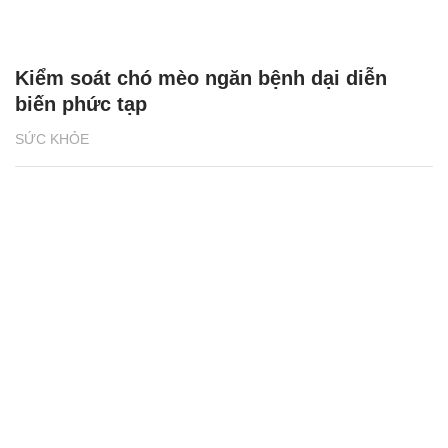
Kiểm soát chó mèo ngăn bệnh dại diễn
biến phức tạp
SỨC KHỎE