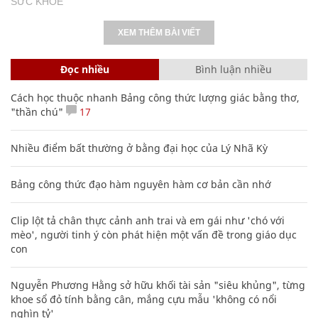
SỨC KHỎE
XEM THÊM BÀI VIẾT
Đọc nhiều
Bình luận nhiều
Cách học thuộc nhanh Bảng công thức lượng giác bằng thơ,
"thần chú"
17
Nhiều điểm bất thường ở bằng đại học của Lý Nhã Kỳ
Bảng công thức đạo hàm nguyên hàm cơ bản cần nhớ
Clip lột tả chân thực cảnh anh trai và em gái như 'chó với
mèo', người tinh ý còn phát hiện một vấn đề trong giáo dục
con
Nguyễn Phương Hằng sở hữu khối tài sản "siêu khủng", từng
khoe sổ đỏ tính bằng cân, mắng cựu mẫu 'không có nổi
nghìn tỷ'