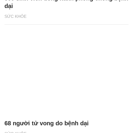
dại
SỨC KHỎE
68 người tử vong do bệnh dại