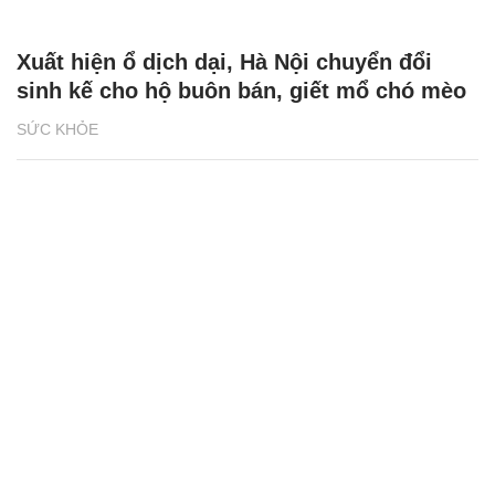
Xuất hiện ổ dịch dại, Hà Nội chuyển đổi
sinh kế cho hộ buôn bán, giết mổ chó mèo
SỨC KHỎE