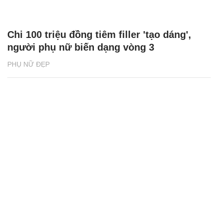
Chi 100 triệu đồng tiêm filler 'tạo dáng',
người phụ nữ biến dạng vòng 3
PHỤ NỮ ĐẸP