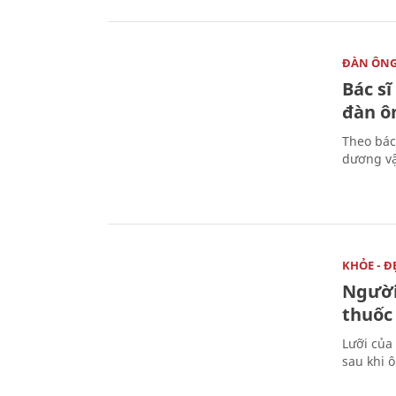
ĐÀN ÔN
Bác sĩ
đàn ô
Theo bác
dương vậ
KHỎE - Đ
Người 
thuốc
Lưỡi của
sau khi 