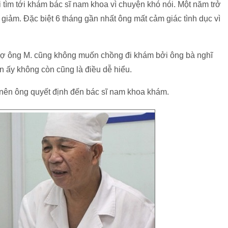
ội tìm tới khám bác sĩ nam khoa vì chuyện khó nói. Một năm trở
iảm. Đặc biệt 6 tháng gần nhất ông mất cảm giác tình dục vì
ợ ông M. cũng không muốn chồng đi khám bởi ông bà nghĩ
ện ấy không còn cũng là điều dễ hiểu.
t nên ông quyết định đến bác sĩ nam khoa khám.