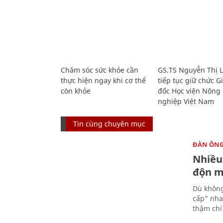
Chăm sóc sức khỏe cần
GS.TS Nguyễn Thị 
thực hiện ngay khi cơ thể
tiếp tục giữ chức 
còn khỏe
đốc Học viện Nông
nghiệp Việt Nam
Tin cùng chuyên mục
ĐÀN ÔN
Nhiều 
độn 
Dù không
cấp" nha
thậm chí