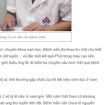
ang Cừ tư vấn cho bệnh nhân
, chuyên khoa nam học, Bệnh viện đa khoa An Việt cho biết
iền liệt tuyến… và đặc biệt kết quả PSA trong máu cao nên
tục giới thiệu ông M. đi kiểm tra chuyên sâu hơn. Kết quả bệnh
 lý ác tính thường gặp nhất của hệ tiết niệu-sinh dục ở nam
thứ 2 về tỷ lệ mắc ở nam giới. Mỗi năm Việt Nam có khoảng
o ung thư tuyến tiền liệt. Bệnh hiện vẫn chưa rõ nguyên