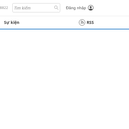
18822
Đăng nhập
Sự kiện
RSS