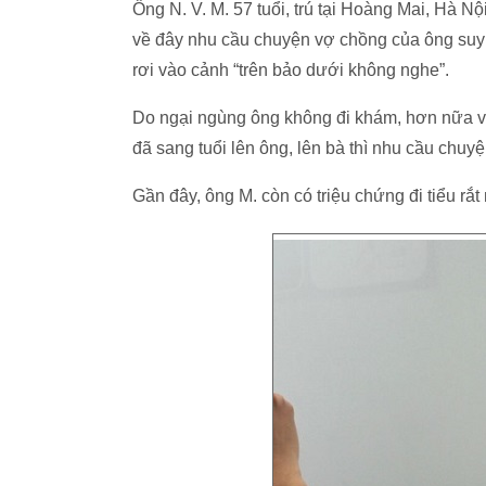
Ông N. V. M. 57 tuổi, trú tại Hoàng Mai, Hà N
về đây nhu cầu chuyện vợ chồng của ông suy g
rơi vào cảnh “trên bảo dưới không nghe”.
Do ngại ngùng ông không đi khám, hơn nữa v
đã sang tuổi lên ông, lên bà thì nhu cầu chuy
Gần đây, ông M. còn có triệu chứng đi tiểu rắ