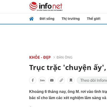
Đời sống
Thị trường
Thế giới
KHỎE - ĐẸP
ĐÀN ÔNG
Trục trặc 'chuyện ấy'
Khoảng 6 tháng nay, ông M. rơi vào tình t
bác sĩ cho làm các xét nghiệm lâm sàng và 