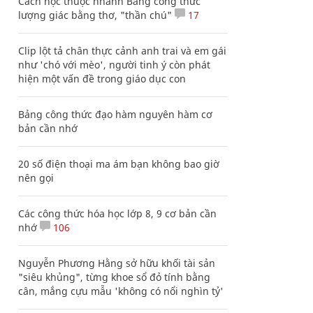
Cách học thuộc nhanh Bảng công thức
lượng giác bằng thơ, "thần chú"
17
Clip lột tả chân thực cảnh anh trai và em gái
như 'chó với mèo', người tinh ý còn phát
hiện một vấn đề trong giáo dục con
Bảng công thức đạo hàm nguyên hàm cơ
bản cần nhớ
20 số điện thoại ma ám bạn không bao giờ
nên gọi
Các công thức hóa học lớp 8, 9 cơ bản cần
nhớ
106
Nguyễn Phương Hằng sở hữu khối tài sản
"siêu khủng", từng khoe sổ đỏ tính bằng
cân, mắng cựu mẫu 'không có nổi nghìn tỷ'