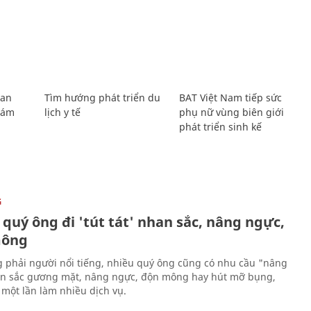
Lan
Tìm hướng phát triển du
BAT Việt Nam tiếp sức
Giám
lịch y tế
phụ nữ vùng biên giới
phát triển sinh kế
G
quý ông đi 'tút tát' nhan sắc, nâng ngực,
mông
 phải người nổi tiếng, nhiều quý ông cũng có nhu cầu "nâng
n sắc gương mặt, nâng ngực, độn mông hay hút mỡ bụng,
 một lần làm nhiều dịch vụ.