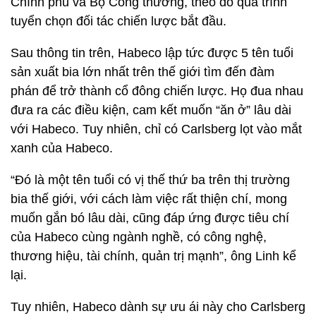
Chính phủ và Bộ Công thương, theo đó quá trình
tuyển chọn đối tác chiến lược bắt đầu.
Sau thông tin trên, Habeco lập tức được 5 tên tuổi
sản xuất bia lớn nhất trên thế giới tìm đến đàm
phán để trở thành cổ đông chiến lược. Họ đua nhau
đưa ra các điều kiện, cam kết muốn “ăn ở” lâu dài
với Habeco. Tuy nhiên, chỉ có Carlsberg lọt vào mắt
xanh của Habeco.
“Đó là một tên tuổi có vị thế thứ ba trên thị trường
bia thế giới, với cách làm việc rất thiện chí, mong
muốn gắn bó lâu dài, cũng đáp ứng được tiêu chí
của Habeco cùng ngành nghề, có công nghệ,
thương hiệu, tài chính, quản trị mạnh”, ông Linh kể
lại.
Tuy nhiên, Habeco dành sự ưu ái này cho Carlsberg