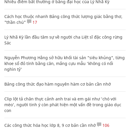
Nhiều điểm bất thường ở bằng đại học của Lý Nhã Kỳ
Cách học thuộc nhanh Bảng công thức lượng giác bằng thơ,
"thần chú"
17
Lý Nhã Kỳ lần đầu tâm sự về người cha Liệt sĩ đặc công rừng
Sác
Nguyễn Phương Hằng sở hữu khối tài sản "siêu khủng", từng
khoe sổ đỏ tính bằng cân, mắng cựu mẫu 'không có nổi
nghìn tỷ'
Bảng công thức đạo hàm nguyên hàm cơ bản cần nhớ
Clip lột tả chân thực cảnh anh trai và em gái như 'chó với
mèo', người tinh ý còn phát hiện một vấn đề trong giáo dục
con
Các công thức hóa học lớp 8, 9 cơ bản cần nhớ
106