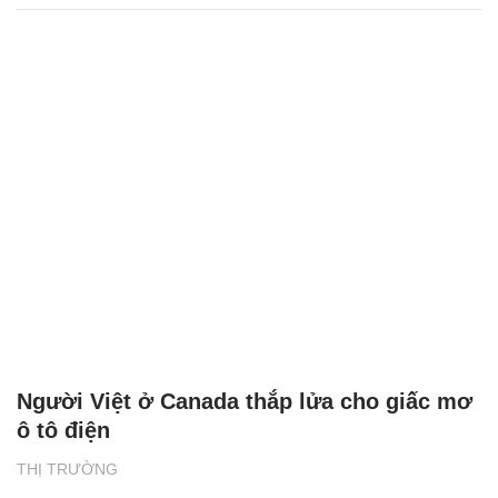
Người Việt ở Canada thắp lửa cho giấc mơ
ô tô điện
THỊ TRƯỜNG