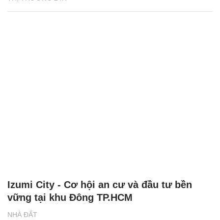
Izumi City - Cơ hội an cư và đầu tư bền
vững tại khu Đông TP.HCM
NHÀ ĐẤT