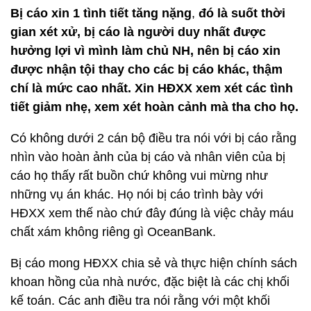
Bị cáo xin 1 tình tiết tăng nặng
,
đó là suốt thời
gian xét xử, bị cáo là người duy nhất được
hưởng lợi vì mình làm chủ NH, nên bị cáo xin
được nhận tội thay cho các bị cáo khác, thậm
chí là mức cao nhất. Xin HĐXX xem xét các tình
tiết giảm nhẹ, xem xét hoàn cảnh mà tha cho họ.
Có không dưới 2 cán bộ điều tra nói với bị cáo rằng
nhìn vào hoàn ảnh của bị cáo và nhân viên của bị
cáo họ thấy rất buồn chứ không vui mừng như
những vụ án khác. Họ nói bị cáo trình bày với
HĐXX xem thế nào chứ đây đúng là việc chảy máu
chất xám không riêng gì OceanBank.
Bị cáo mong HĐXX chia sẻ và thực hiện chính sách
khoan hồng của nhà nước, đặc biệt là các chị khối
kế toán. Các anh điều tra nói rằng với một khối