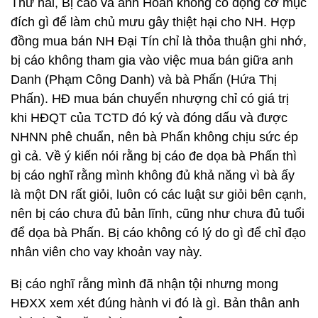
Thứ hai, Bị cáo và anh Hoàn không có động cơ mục
đích gì để làm chủ mưu gây thiệt hại cho NH. Hợp
đồng mua bán NH Đại Tín chỉ là thỏa thuận ghi nhớ,
bị cáo không tham gia vào việc mua bán giữa anh
Danh (Phạm Công Danh) và bà Phấn (Hứa Thị
Phấn). HĐ mua bán chuyển nhượng chỉ có giá trị
khi HĐQT của TCTD đó ký và đóng dấu và được
NHNN phê chuẩn, nên bà Phấn không chịu sức ép
gì cả. Về ý kiến nói rằng bị cáo đe dọa bà Phấn thì
bị cáo nghĩ rằng mình không đủ khả năng vì bà ấy
là một DN rất giỏi, luôn có các luật sư giỏi bên cạnh,
nên bị cáo chưa đủ bản lĩnh, cũng như chưa đủ tuổi
để dọa bà Phấn. Bị cáo không có lý do gì để chỉ đạo
nhân viên cho vay khoản vay này.
Bị cáo nghĩ rằng mình đã nhận tội nhưng mong
HĐXX xem xét đúng hành vi đó là gì. Bản thân anh