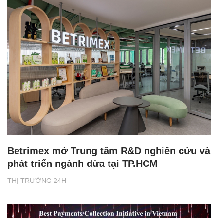
Betrimex mở Trung tâm R&D nghiên cứu và
phát triển ngành dừa tại TP.HCM
THỊ TRƯỜNG 24H