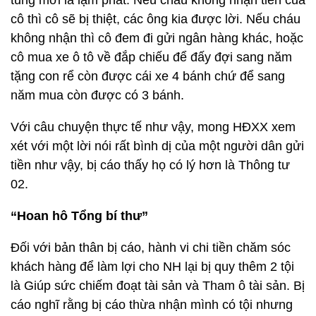
tung mới là lạm phát. Nếu cháu không nhận tiền của
cô thì cô sẽ bị thiệt, các ông kia được lời. Nếu cháu
không nhận thì cô đem đi gửi ngân hàng khác, hoặc
cô mua xe ô tô về đắp chiếu để đấy đợi sang năm
tặng con rể còn được cái xe 4 bánh chứ để sang
năm mua còn được có 3 bánh.
Với câu chuyện thực tế như vậy, mong HĐXX xem
xét với một lời nói rất bình dị của một người dân gửi
tiền như vậy, bị cáo thấy họ có lý hơn là Thông tư
02.
“Hoan hô Tổng bí thư”
Đối với bản thân bị cáo, hành vi chi tiền chăm sóc
khách hàng để làm lợi cho NH lại bị quy thêm 2 tội
là Giúp sức chiếm đoạt tài sản và Tham ô tài sản. Bị
cáo nghĩ rằng bị cáo thừa nhận mình có tội nhưng