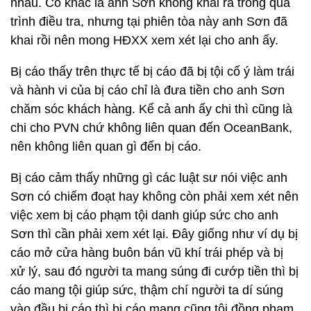
nhau. Có khác là anh Sơn không khai ra trong quá
trình điều tra, nhưng tại phiên tòa này anh Sơn đã
khai rồi nên mong HĐXX xem xét lại cho anh ấy.
Bị cáo thấy trên thực tế bị cáo đã bị tội cố ý làm trái
và hành vi của bị cáo chỉ là đưa tiền cho anh Sơn
chăm sóc khách hàng. Kể cả anh ấy chi thì cũng là
chi cho PVN chứ không liên quan đến OceanBank,
nên không liên quan gì đến bị cáo.
Bị cáo cảm thấy những gì các luật sư nói việc anh
Sơn có chiếm đoạt hay không còn phải xem xét nên
việc xem bị cáo phạm tội danh giúp sức cho anh
Sơn thì cần phải xem xét lại. Đây giống như ví dụ bị
cáo mở cửa hàng buôn bán vũ khí trái phép và bị
xử lý, sau đó người ta mang súng đi cướp tiền thì bị
cáo mang tội giúp sức, thậm chí người ta dí súng
vào đầu bị cáo thì bị cáo mang cũng tội đồng phạm.