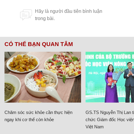
CÓ THỂ BẠN QUAN TÂM
Chăm sóc sức khỏe cần thực hiện
GS.TS Nguyễn Thị Lan ti
ngay khi cơ thể còn khỏe
chức Giám đốc Học viện
Việt Nam