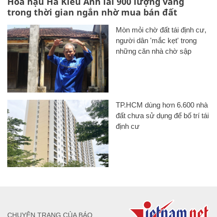
Hoa hậu Hà Kiều Anh lãi 900 lượng vàng
trong thời gian ngắn nhờ mua bán đất
Mòn mỏi chờ đất tái định cư,
người dân 'mắc kẹt' trong
những căn nhà chờ sập
TP.HCM dùng hơn 6.600 nhà
đất chưa sử dụng để bố trí tái
định cư
CHUYÊN TRANG CỦA BÁO