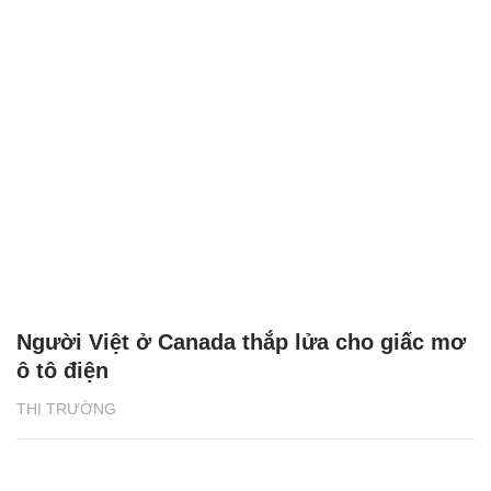
Người Việt ở Canada thắp lửa cho giấc mơ
ô tô điện
THỊ TRƯỜNG