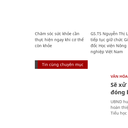
Chăm sóc sức khỏe cần
GS.TS Nguyễn Thị 
thực hiện ngay khi cơ thể
tiếp tục giữ chức 
còn khỏe
đốc Học viện Nông
nghiệp Việt Nam
Tin cùng chuyên mục
VĂN HÓA
Sẽ xử 
đóng 
UBND huy
hoàn thi
Tiểu học