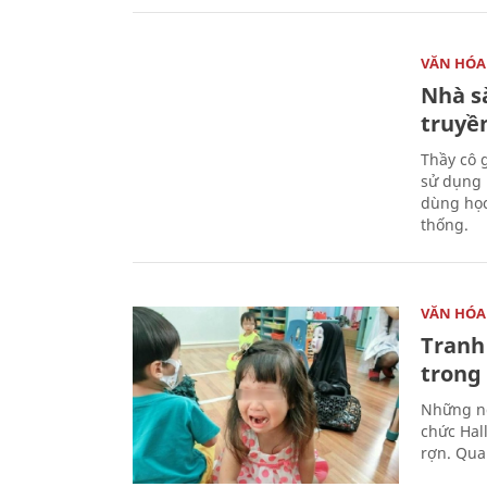
VĂN HÓA
Nhà sà
truyề
Thầy cô 
sử dụng 
dùng học
thống.
VĂN HÓA
Tranh
trong
Những ng
chức Hal
rợn. Qua