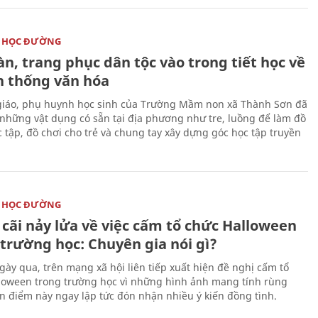
 HỌC ĐƯỜNG
n, trang phục dân tộc vào trong tiết học về
n thống văn hóa
giáo, phụ huynh học sinh của Trường Mầm non xã Thành Sơn đã
những vật dụng có sẵn tại địa phương như tre, luồng để làm đồ
 tập, đồ chơi cho trẻ và chung tay xây dựng góc học tập truyền
 HỌC ĐƯỜNG
 cãi nảy lửa về việc cấm tổ chức Halloween
 trường học: Chuyên gia nói gì?
ày qua, trên mạng xã hội liên tiếp xuất hiện đề nghị cấm tổ
loween trong trường học vì những hình ảnh mang tính rùng
n điểm này ngay lập tức đón nhận nhiều ý kiến đồng tình.