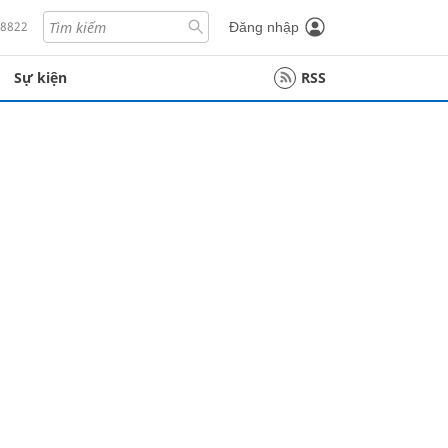
18822
Đăng nhập
Sự kiện
RSS