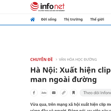
Đời sống
Thị trường
Thế giới
CHUYÊN ĐỀ
VĂN HÓA HỌC ĐƯỜNG
Hà Nội: Xuất hiện cli
man ngoài đường
Vừa qua, trên mạng xã hội xuất hiện clip 
vùng đầu và người. Đáng nói, vụ việc xảy