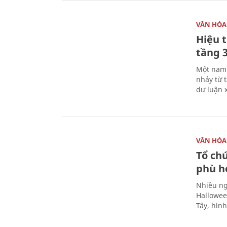
VĂN HÓA
Hiệu 
tầng 3
Một nam 
nhảy từ 
dư luận 
VĂN HÓA
Tổ ch
phù h
Nhiều ng
Hallowee
Tây, hìn