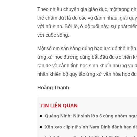
Theo nhiều chuyên gia giáo dục, một trong n
thể chấm dứt là do các vụ đánh nhau, giải quy
với nữ sinh. Bởi lẽ, ở độ tuổi này, sự phát tri
với cuộc sống.
Một số em sẵn sàng dùng bạo lực để thể hiện 
ứng xử học đường cũng bắt đầu được triển kh
răn đe và cảnh tỉnh học sinh khiến những vụ
nhân khiến bộ quy tắc ứng xử văn hóa học đư
Hoàng Thanh
TIN LIÊN QUAN
Quảng Ninh: Nữ sinh lớp 6 cùng nhóm ngư
Xôn xao clip nữ sinh Nam Định đánh bạn d