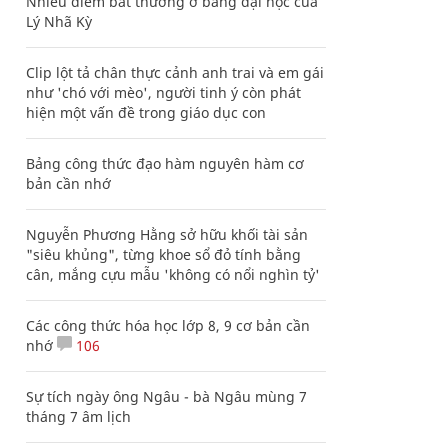
Nhiều điểm bất thường ở bằng đại học của
Lý Nhã Kỳ
Clip lột tả chân thực cảnh anh trai và em gái
như 'chó với mèo', người tinh ý còn phát
hiện một vấn đề trong giáo dục con
Bảng công thức đạo hàm nguyên hàm cơ
bản cần nhớ
Nguyễn Phương Hằng sở hữu khối tài sản
"siêu khủng", từng khoe sổ đỏ tính bằng
cân, mắng cựu mẫu 'không có nổi nghìn tỷ'
Các công thức hóa học lớp 8, 9 cơ bản cần
nhớ
106
Sự tích ngày ông Ngâu - bà Ngâu mùng 7
tháng 7 âm lịch