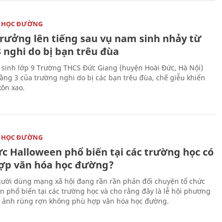
 HỌC ĐƯỜNG
trưởng lên tiếng sau vụ nam sinh nhảy từ
 nghi do bị bạn trêu đùa
sinh lớp 9 Trường THCS Đức Giang (huyện Hoài Đức, Hà Nội)
tầng 3 của trường nghi do bị các bạn trêu đùa, chế giễu khiến
xôn xao.
 HỌC ĐƯỜNG
ức Halloween phổ biến tại các trường học có
ợp văn hóa học đường?
ười dùng mạng xã hội đang rần rần phản đối chuyện tổ chức
n phổ biến tại các trường học và cho rằng đây là lễ hội phương
h ảnh rùng rợn không phù hợp văn hóa học đường.