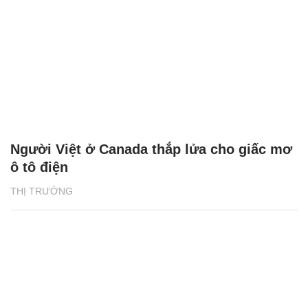
Người Việt ở Canada thắp lửa cho giấc mơ
ô tô điện
THỊ TRƯỜNG