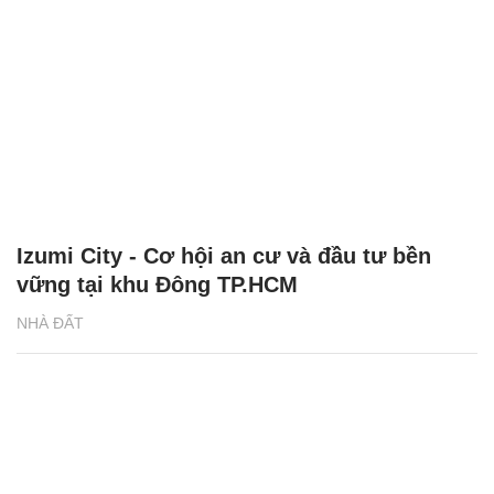
Izumi City - Cơ hội an cư và đầu tư bền
vững tại khu Đông TP.HCM
NHÀ ĐẤT