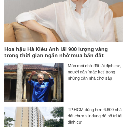
Hoa hậu Hà Kiều Anh lãi 900 lượng vàng
trong thời gian ngắn nhờ mua bán đất
Mòn mỏi chờ đất tái định cư,
người dân 'mắc kẹt' trong
những căn nhà chờ sập
TP.HCM dùng hơn 6.600 nhà
đất chưa sử dụng để bố trí tái
định cư