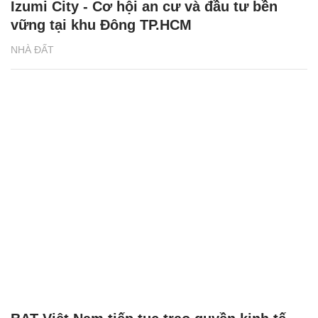
Izumi City - Cơ hội an cư và đầu tư bền
vững tại khu Đông TP.HCM
NHÀ ĐẤT