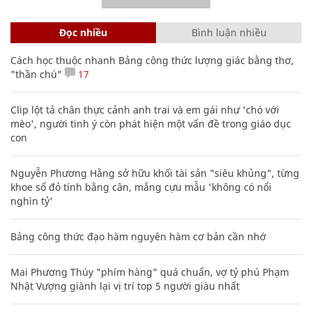
Đọc nhiều
Bình luận nhiều
Cách học thuộc nhanh Bảng công thức lượng giác bằng thơ,
"thần chú"
17
Clip lột tả chân thực cảnh anh trai và em gái như 'chó với
mèo', người tinh ý còn phát hiện một vấn đề trong giáo dục
con
Nguyễn Phương Hằng sở hữu khối tài sản "siêu khủng", từng
khoe sổ đỏ tính bằng cân, mắng cựu mẫu 'không có nổi
nghìn tỷ'
Bảng công thức đạo hàm nguyên hàm cơ bản cần nhớ
Mai Phương Thúy "phím hàng" quá chuẩn, vợ tỷ phú Phạm
Nhật Vượng giành lại vị trí top 5 người giàu nhất