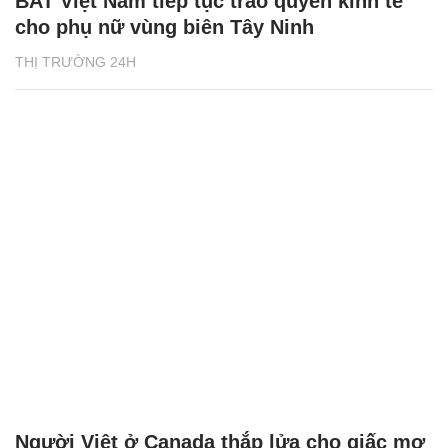
BAT Việt Nam tiếp tục trao quyền kinh tế
cho phụ nữ vùng biên Tây Ninh
THỊ TRƯỜNG 24H
Người Việt ở Canada thắp lửa cho giấc mơ